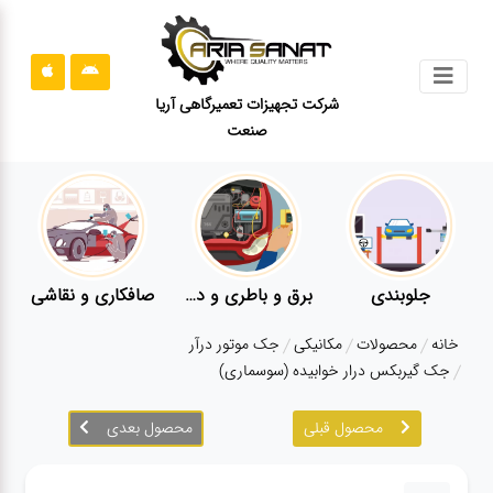
جستجو
شرکت تجهیزات تعمیرگاهی آریا
صنعت
محصولات
قوانین
سایت
ارتباط
باما
جلوبندی
برق و باطری و دیاگ
صافکاری و نقاشی
درباره
خانه
محصولات
مکانیکی
جک موتور درآر
ما
جک گیربکس درار خوابیده (سوسماری)
بلاگ
محصول قبلی
محصول بعدی
محصولات