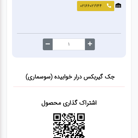
صافکاری
02166021944
و نقاشی
کارواش
لوازم
یدکی
جک گیربکس درار خوابیده (سوسماری)
معاینه
فنی
اشتراک گذاری محصول