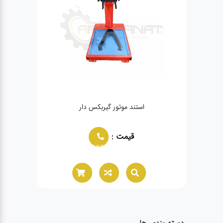
استند موتور گیربکس دار
قیمت :
02166021944