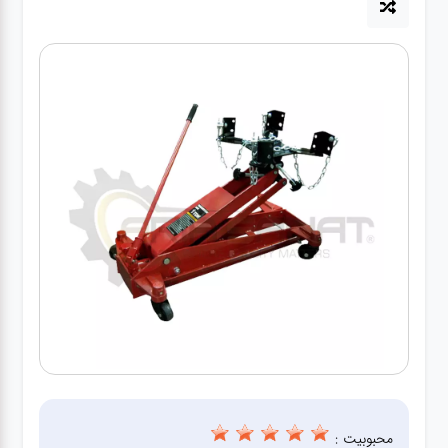
آپاراتی
تعویض
روغنی
مکانیکی
جلوبندی
برق و
باطری و
دیاگ
محبوبیت :