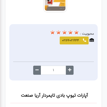
صافکاری
و نقاشی
کارواش
محبوبیت :
لوازم
02166021944
یدکی
معاینه
فنی
آپارات تیوپ بادی تایمردار آریا صنعت