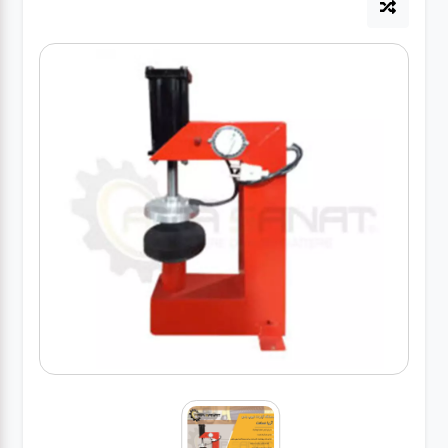
آپاراتی
تعویض
روغنی
مکانیکی
جلوبندی
برق و
باطری و
دیاگ