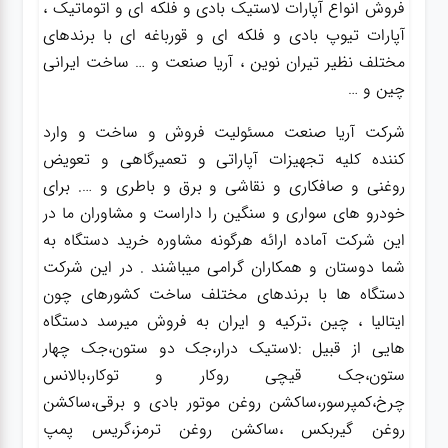
فروش انواع آپارات لاستیک بادی و فلکه ای و اتوماتیک ،
آپارات تیوپ بادی و فلکه ای و قورباغه ای با برندهای
مختلف نظیر تیران نوین ، آریا صنعت و … ساخت ایرانی
چین و …
شرکت آریا صنعت مسئولیت فروش و ساخت و وارد
کننده کلیه تجهیزات آپاراتی و تعمیرگاهی و تعویض
روغنی و صافکاری و نقاشی و برق و باطری و …. برای
خودرو های سواری و سنگین را داراست و مشاوران ما در
این شرکت آماده ارائه هرگونه مشاوره خرید دستگاه به
شما دوستان و همکاران گرامی میباشند . در این شرکت
دستگاه ها با برندهای مختلف ساخت کشورهای چون
ایتالیا ، چین ،ترکیه و ایران به فروش میرسد دستگاه
هایی از قبیل :لاستیک درار،جک دو ستون،جک چهار
ستون،جک قیچی روکار و توکار،بالانس
چرخ،کمپرسور،ساکشن روغن موتور بادی و برقی،ساکشن
روغن گیربکس ،ساکشن روغن ترمز،گریس پمپ