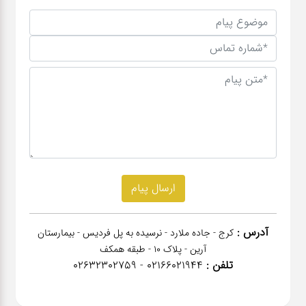
آدرس :
کرج - جاده ملارد - نرسیده به پل فردیس - بیمارستان
آرین - پلاک 10 - طبقه همکف
تلفن :
02166021944 - 02632302759