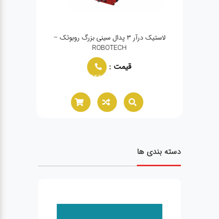
لاستیک درآر ۳ پدال سینی بزرگ روبوتک –
ROBOTECH
قیمت :
02166021944
دسته بندی ها