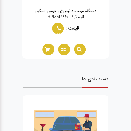
دستگاه مولد باد نیتروژن خودرو سنگین
دستگاه 
اتوماتیک HPMM-1860
قیمت :
02166021944
دسته بندی ها