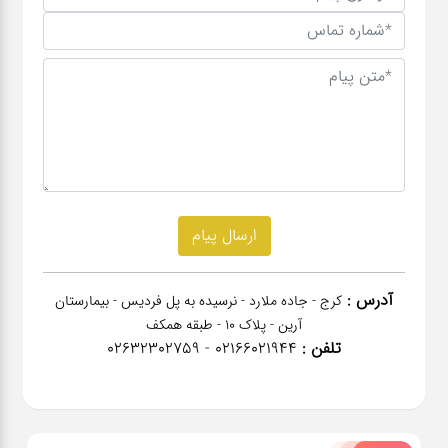
آدرس :
کرج - جاده ملارد - نرسیده به پل فردیس - بیمارستان
آرین - پلاک 10 - طبقه همکف
تلفن :
02166021944 - 02632302759