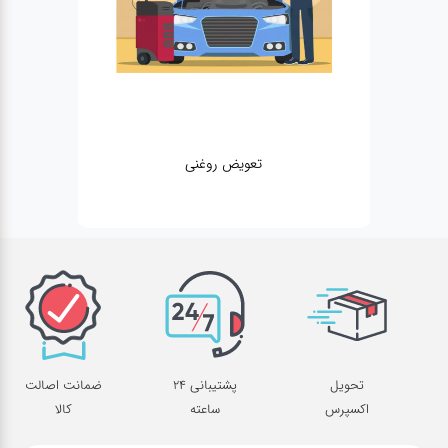
تعویض روغنی
تحویل
پشتیبانی 24
ضمانت اصالت
اکسپرس
ساعته
کالا