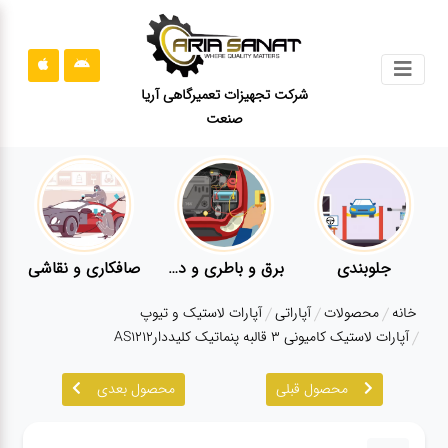
جستجو
شرکت تجهیزات تعمیرگاهی آریا
صنعت
محصولات
قوانین
سایت
ارتباط
باما
جلوبندی
برق و باطری و دیاگ
صافکاری و نقاشی
درباره
خانه
محصولات
آپاراتی
آپارات لاستیک و تیوپ
ما
آپارات لاستیک کامیونی 3 قالبه پنماتیک کلیددارAS1212
بلاگ
محصول قبلی
محصول بعدی
محصولات