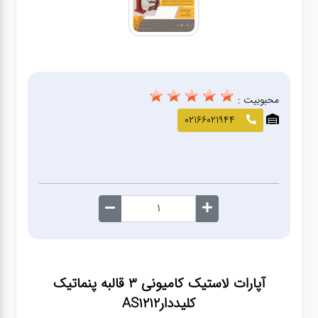
صافکاری
و نقاشی
کارواش
محبوبیت :
لوازم
02166021944
یدکی
معاینه
فنی
آپارات لاستیک کامیونی 3 قالبه پنماتیک
کلیددارAS1212