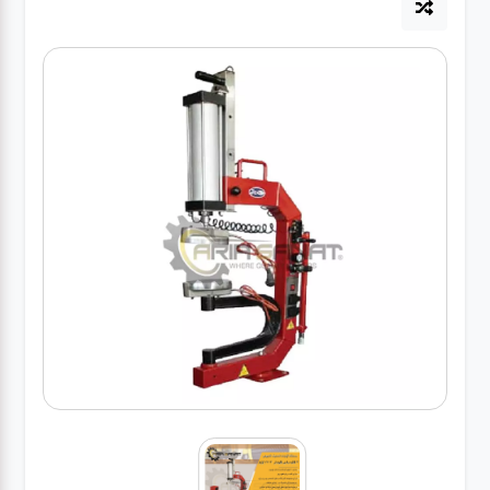
آپاراتی
تعویض
روغنی
مکانیکی
جلوبندی
برق و
باطری و
دیاگ