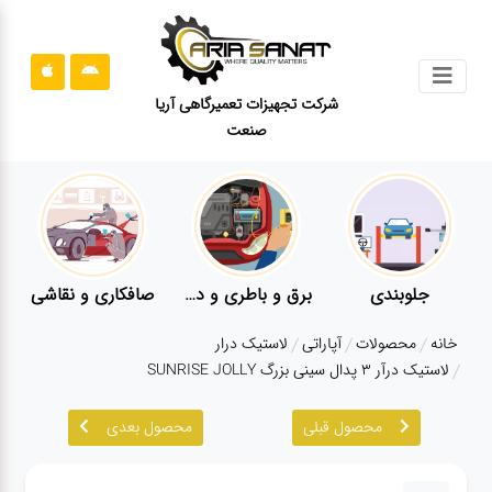
جستجو
شرکت تجهیزات تعمیرگاهی آریا
صنعت
محصولات
قوانین
سایت
ارتباط
باما
جلوبندی
برق و باطری و دیاگ
صافکاری و نقاشی
درباره
خانه
محصولات
آپاراتی
لاستیک درار
ما
لاستیک درآر ۳ پدال سینی بزرگ SUNRISE JOLLY
بلاگ
محصول قبلی
محصول بعدی
محصولات