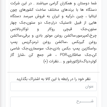
شما دوستان و همکاران گرامی میباشند . در این شرکت
دستگاه ها با برندهای مختلف ساخت کشورهای چون
ایتالیا ، چین ،ترکیه و ایران به فروش میرسد دستگاه
هایی از قبیل :لاستیک درار،جک دو ستون،جک چهار
ستون،جک قیچی روکار و توکار،بالانس
چرخ،کمپرسور،ساکشن روغن موتور بادی و برقی،ساکشن
روغن گیربکس ،ساکشن روغن ترمز،گریس پمپ
،واسکازین پمپ ،بکس بادی،جک سوسماری،جک شاسی
کن،جک صافکاری،PDR ، فنر جمع کن ،شارژ گاز
کولر،دیاگ،انژکتورشور و ….نظرات (0)
نظر خود را در رابطه با این کالا به اشتراک بگذارید