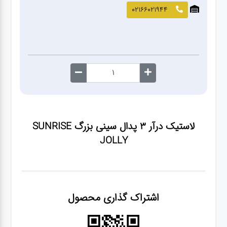
صافکاری
02166021944
و نقاشی
کارواش
لوازم
یدکی
لاستیک درآر ۳ پدال سینی بزرگ SUNRISE
معاینه
JOLLY
فنی
اشتراک گذاری محصول