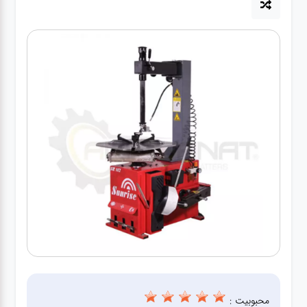
آپاراتی
تعویض
روغنی
مکانیکی
جلوبندی
برق و
باطری و
دیاگ
محبوبیت :