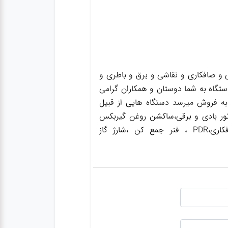
و صافکاری و نقاشی و برق و باطری و
ستگاه به شما دوستان و همکاران گرامی
به فروش میرسد دستگاه هایی از قبیل
ور بادی و برقی،ساکشن روغن گیربکس
،ساکشن روغن ترمز،گریس پمپ ،واسکازین پمپ ،بکس بادی،جک سوسماری،جک شاسی کن،جک صافکاری،PDR ، فنر جمع کن ،شارژ گاز