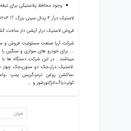
وجود محافظ پلاستیکی برای تیغه 
لاستیک درآر ۴ پدال سینی بزرگ PULI-1203 IT
فروش لاستیک درار آپشن دار ساخت کشوره
شرکت آریا صنعت مسئولیت فروش و ساخت
…. برای خودرو های سواری و سنگین را د
میباشند . در این شرکت دستگاه ها با
:لاستیک درار،جک دو ستون،جک چهار س
کولر،دیاگ،انژکتورشور و ….