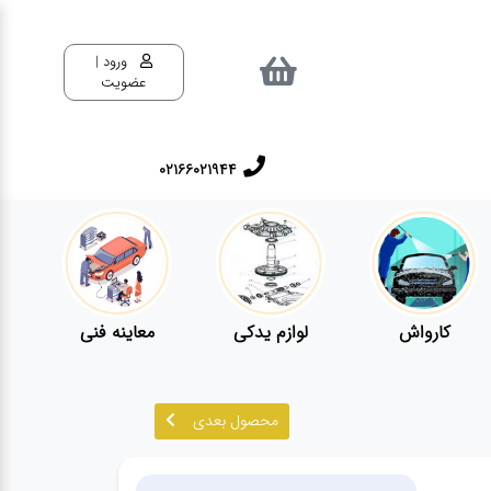
ورود |
عضویت
02166021944
کارواش
لوازم یدکی
معاینه فنی
محصول بعدی