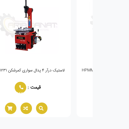
 اتوماتیک HPMM -1690
لاستیک درآر ۴ پدال سواری کمرشکن PULI-1231
مت :
قیمت :
02166021944
02166021944