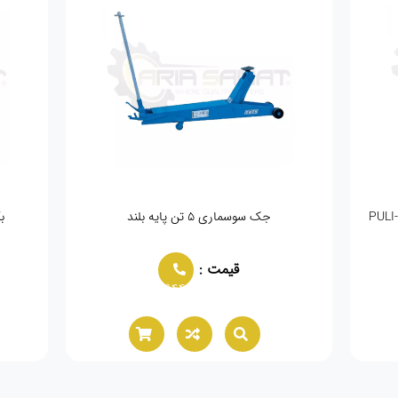
جک سوسماری ۵ تن پایه بلند
بکس
قیمت :
02166021944