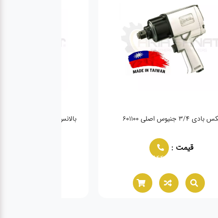
 بادی ۳/۴ جنیوس اصلی ۶۰۱۱۰۰
بالانس کامپیوتری دیجیتال اتومات 00
قیمت :
قیمت :
944
02166021944