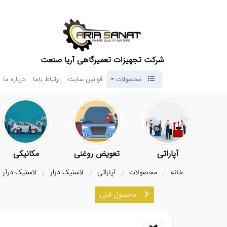
شرکت تجهیزات تعمیرگاهی آریا صنعت
محصولات
قوانین سایت
ارتباط باما
درباره ما
آپاراتی
تعویض روغنی
مکانیکی
خانه
محصولات
آپاراتی
لاستیک درار
لاستیک درآر ۴ پدال سینی بزرگ PULI-1203 IT
محصول قبلی