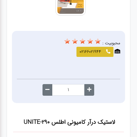
صافکاری
و نقاشی
کارواش
محبوبیت :
لوازم
02166021944
یدکی
معاینه
فنی
لاستیک درآر کامیونی اطلس UNITE-290