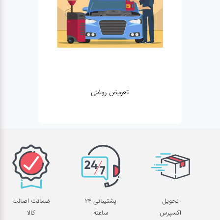
تعویض روغنی
تحویل
پشتیبانی 24
ضمانت اصالت
اکسپرس
ساعته
کالا