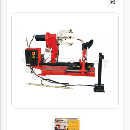
آپاراتی
تعویض
روغنی
مکانیکی
جلوبندی
برق و
باطری و
دیاگ