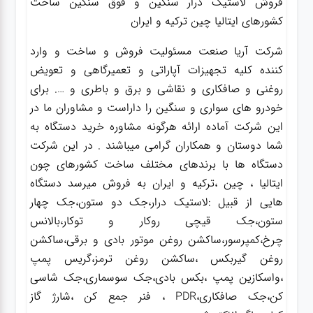
فروش لاستیک درار سنگین و فوق سنگین ساخت
کشورهای ایتالیا چین ترکیه و ایران
شرکت آریا صنعت مسئولیت فروش و ساخت و وارد
کننده کلیه تجهیزات آپاراتی و تعمیرگاهی و تعویض
روغنی و صافکاری و نقاشی و برق و باطری و …. برای
خودرو های سواری و سنگین را داراست و مشاوران ما در
این شرکت آماده ارائه هرگونه مشاوره خرید دستگاه به
شما دوستان و همکاران گرامی میباشند . در این شرکت
دستگاه ها با برندهای مختلف ساخت کشورهای چون
ایتالیا ، چین ،ترکیه و ایران به فروش میرسد دستگاه
هایی از قبیل :لاستیک درار،جک دو ستون،جک چهار
ستون،جک قیچی روکار و توکار،بالانس
چرخ،کمپرسور،ساکشن روغن موتور بادی و برقی،ساکشن
روغن گیربکس ،ساکشن روغن ترمز،گریس پمپ
،واسکازین پمپ ،بکس بادی،جک سوسماری،جک شاسی
کن،جک صافکاری،PDR ، فنر جمع کن ،شارژ گاز