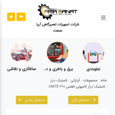
جستجو
شرکت تجهیزات تعمیرگاهی آریا
صنعت
محصولات
قوانین
سایت
ارتباط
باما
جلوبندی
برق و باطری و دیاگ
صافکاری و نقاشی
درباره
خانه
محصولات
آپاراتی
لاستیک درار
ما
لاستیک درآر کامیونی اطلس UNITE-290
بلاگ
محصول قبلی
محصول بعدی
محصولات