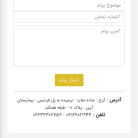
آدرس :
کرج - جاده ملارد - نرسیده به پل فردیس - بیمارستان
آرین - پلاک 10 - طبقه همکف
تلفن :
02166021944 - 02632302759