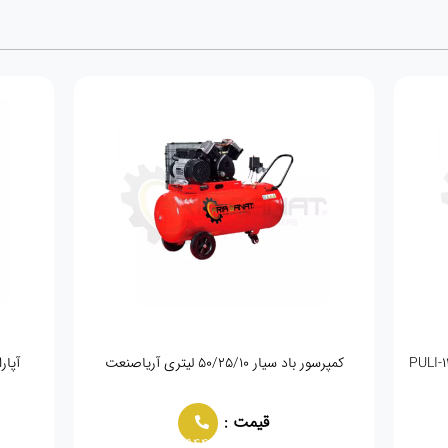
کمپرسور باد سیار ۵۰/۲۵/۱۰ لیتری آریاصنعت
آپار
قیمت :
02166021944