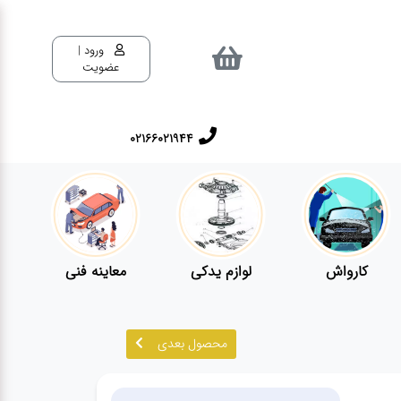
ورود |
عضویت
02166021944
کارواش
لوازم یدکی
معاینه فنی
محصول بعدی