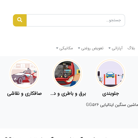
بلاگ
آپاراتی
تعویض روغنی
مکانیکی
جلوبندی
برق و باطری و دیاگ
صافکاری و نقاشی
ین سنگین ایتالیایی GG526