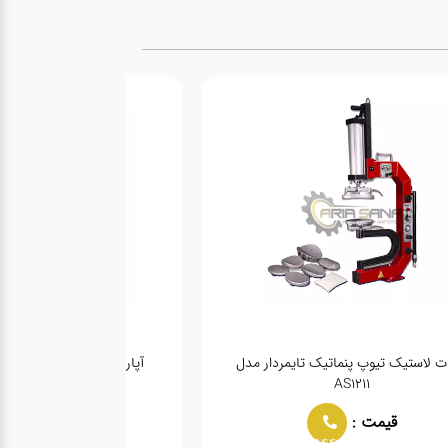
ات لاستیک تیوپ پنماتیک تایمردار مدل
آپارات تیوپ پنماتیک تایمردار م
AS1211
قیمت :
قیمت :
944
02166021944