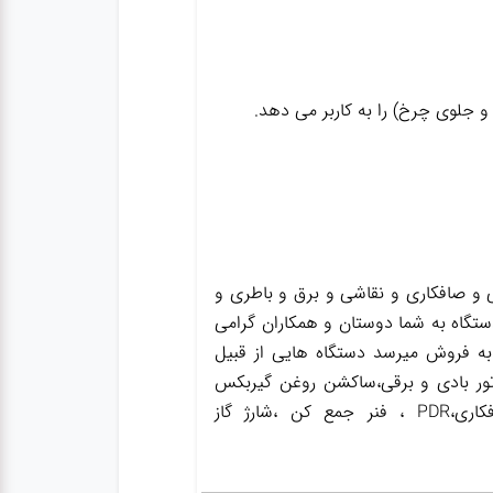
و جلوی چرخ) را به کاربر می دهد.
و صافکاری و نقاشی و برق و باطری و
ستگاه به شما دوستان و همکاران گرامی
به فروش میرسد دستگاه هایی از قبیل
ور بادی و برقی،ساکشن روغن گیربکس
،ساکشن روغن ترمز،گریس پمپ ،واسکازین پمپ ،بکس بادی،جک سوسماری،جک شاسی کن،جک صافکاری،PDR ، فنر جمع کن ،شارژ گاز