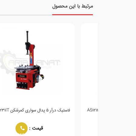
مرتبط با این محصول
لاستیک درآر ۵ پدال سواری کمرشکن PULI-1231IT
مت :
قیمت :
02166021944
02166021944