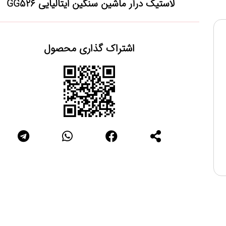
لاستیک درآر ماشین سنگین ایتالیایی GG526
اشتراک گذاری محصول