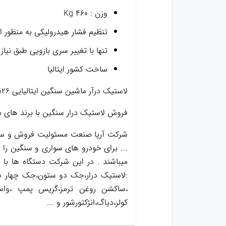
وزن : ۴۶۰ Kg
تنظیم فشار هیدرولیکی به منظور ا
تنها با تغییر سری بازویی طبق نیا
ساخت کشور ایتالیا
لاستیک درآر ماشین سنگین ایتالیایی GG526
فروش لاستیک درار سنگین با برند های مخ
شرکت آریا صنعت مسئولیت فروش و ساخت
…. برای خودرو های سواری و سنگین را د
میباشند . در این شرکت دستگاه ها با
:لاستیک درار،جک دو ستون،جک چهار س
کولر،دیاگ،انژکتورشور و ….