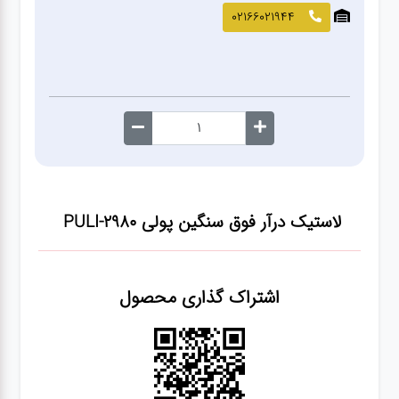
صافکاری
02166021944
و نقاشی
کارواش
لوازم
یدکی
لاستیک درآر فوق سنگین پولی PULI-2980
معاینه
فنی
اشتراک گذاری محصول