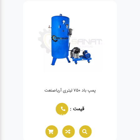
پمپ باد ۷۵۰ لیتری آریاصنعت
آپ
قیمت :
02166021944