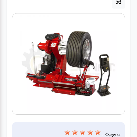
آپاراتی
تعویض
روغنی
مکانیکی
جلوبندی
برق و
باطری و
دیاگ
محبوبیت :