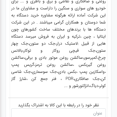
روغنی و صافکاری و نقاشی و برق و باطری و …. برای
خودرو های سواری و سنگین را داراست و مشاوران ما در
این شرکت آماده ارائه هرگونه مشاوره خرید دستگاه به
شما دوستان و همکاران گرامی میباشند . در این شرکت
دستگاه ها با برندهای مختلف ساخت کشورهای چون
ایتالیا ، چین ،ترکیه و ایران به فروش میرسد دستگاه
هایی از قبیل :لاستیک درار،جک دو ستون،جک چهار
ستون،جک قیچی روکار و توکار،بالانس
چرخ،کمپرسور،ساکشن روغن موتور بادی و برقی،ساکشن
روغن گیربکس ،ساکشن روغن ترمز،گریس پمپ
،واسکازین پمپ ،بکس بادی،جک سوسماری،جک شاسی
کن،جک صافکاری،PDR ، فنر جمع کن ،شارژ گاز
کولر،دیاگ،انژکتورشور و ….
نظر خود را در رابطه با این کالا به اشتراک بگذارید