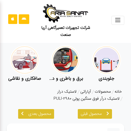
جستجو
شرکت تجهیزات تعمیرگاهی آریا
صنعت
محصولات
قوانین
سایت
ارتباط
باما
جلوبندی
برق و باطری و دیاگ
صافکاری و نقاشی
درباره
خانه
محصولات
آپاراتی
لاستیک درار
ما
لاستیک درآر فوق سنگین پولی PULI-2980
بلاگ
محصول قبلی
محصول بعدی
محصولات