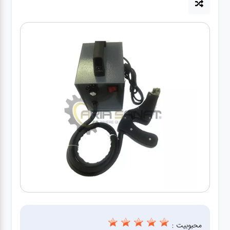
آپاراتی
تعویض
روغنی
مکانیکی
جلوبندی
برق و
باطری و
دیاگ
محبوبیت :