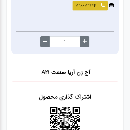
صافکاری
02166021944
و نقاشی
کارواش
لوازم
یدکی
آج زن آریا صنعت A21
معاینه
فنی
اشتراک گذاری محصول