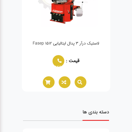
 درآر ۴ پدال سینی بزرگ هلپردار PULI-
لاستیک درآر ۳ پدال ایتالیایی Fasep 1512
جک سو
قیمت :
02166021944
دسته بندی ها