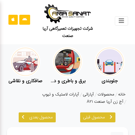
جستجو
شرکت تجهیزات تعمیرگاهی آریا
صنعت
محصولات
قوانین
سایت
ارتباط
باما
جلوبندی
برق و باطری و دیاگ
صافکاری و نقاشی
درباره
خانه
محصولات
آپاراتی
آپارات لاستیک و تیوپ
ما
آج زن آریا صنعت A21
بلاگ
محصول قبلی
محصول بعدی
محصولات