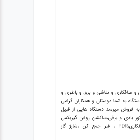
و صافکاری و نقاشی و برق و باطری و
ستگاه به شما دوستان و همکاران گرامی
به فروش میرسد دستگاه هایی از قبیل
ور بادی و برقی،ساکشن روغن گیربکس
،ساکشن روغن ترمز،گریس پمپ ،واسکازین پمپ ،بکس بادی،جک سوسماری،جک شاسی کن،جک صافکاری،PDR ، فنر جمع کن ،شارژ گاز