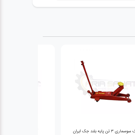
ماری ۳ تن پایه بلند جک ایران
آپارات لاستیک فلکه ای