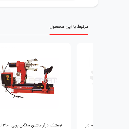
مرتبط با این محصول
نیتروژن اتوماتیک وکیوم دار
لاستیک درآر ماشین سنگین پولی PULI-2900