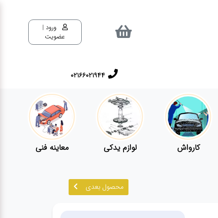
ورود |
عضویت
02166021944
کارواش
لوازم یدکی
معاینه فنی
محصول بعدی