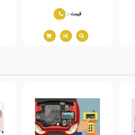
قیمت :
02166021944