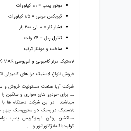
موتور پمپ = ۱٫۱ کیلووات
گیربکس موتور = ۱٫۵ کیلووات
فشار کار = ۰ الی ۲۰۰ بار
کنترل پنل = ۲۴ ولت
ساخت و مونتاژ ترکیه
لاستیک درآر کامیونی و اتوبوسی K-MAK
فروش انواع لاستیک درارهای کامیونی اتوب
شرکت آریا صنعت مسئولیت فروش و ساخت
…. برای خودرو های سواری و سنگین را د
میباشند . در این شرکت دستگاه ها با
:لاستیک درار،جک دو ستون،جک چهار س
کولر،دیاگ،انژکتورشور و ….