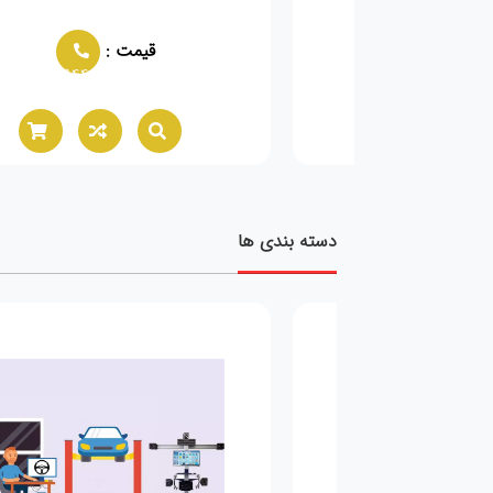
یاصنعت 1000
مت :
قیمت :
02166021944
02166021944
دسته بندی ها