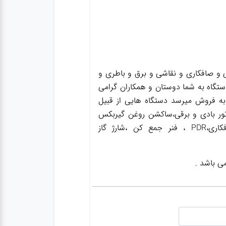
و صافکاری و نقاشی و برق و باطری و
ستگاه به شما دوستان و همکاران گرامی
به فروش میرسد دستگاه هایی از قبیل
ور بادی و برقی،ساکشن روغن گیربکس
،ساکشن روغن ترمز،گریس پمپ ،واسکازین پمپ ،بکس بادی،جک سوسماری،جک شاسی کن،جک صافکاری،PDR ، فنر جمع کن ،شارژ گاز
ی باشد .