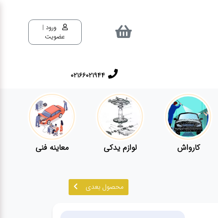
ورود |
عضویت
02166021944
کارواش
لوازم یدکی
معاینه فنی
محصول بعدی