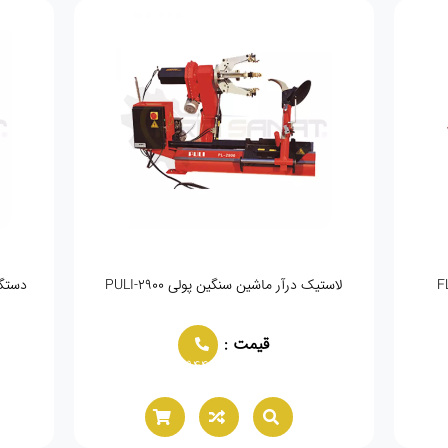
لاستیک درآر ماشین سنگین پولی PULI-2900
دستگا
قیمت :
02166021944