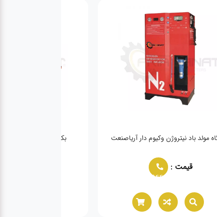
ه مولد باد نیتروژن وکیوم دار آریاصنعت
بکس بادی یک اینچ شفت بلند
قیمت :
قیمت :
944
02166021944