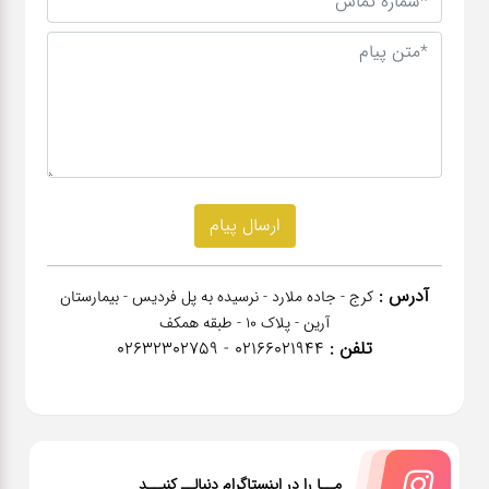
آدرس :
کرج - جاده ملارد - نرسیده به پل فردیس - بیمارستان
آرین - پلاک 10 - طبقه همکف
تلفن :
02166021944 - 02632302759
مــا را در اینستاگرام دنبالــ کنیــد