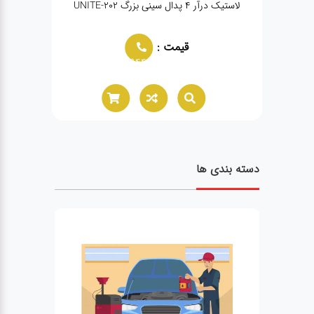
لاستیک درآر ۴ پدال سینی بزرگ UNITE-202
قیمت :
02166021944
دسته بندی ها