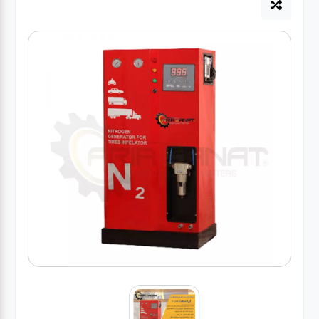
آپاراتی
تعویض
روغنی
مکانیکی
جلوبندی
برق و
باطری و
دیاگ