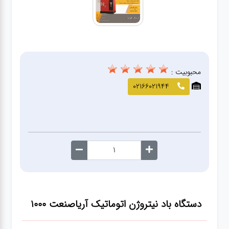
صافکاری
و نقاشی
کارواش
محبوبیت :
لوازم
02166021944
یدکی
معاینه
فنی
دستگاه باد نیتروژن اتوماتیک آریاصنعت 1000