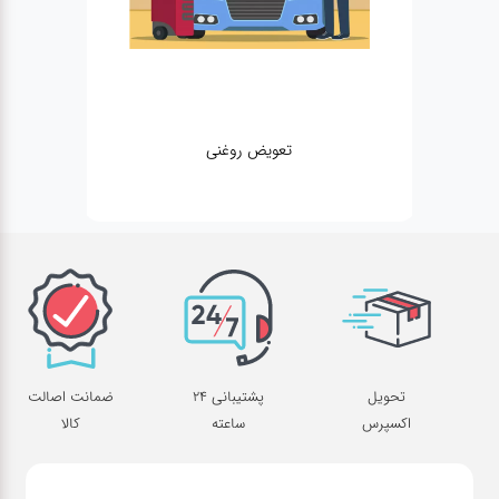
تعویض روغنی
تحویل
پشتیبانی 24
ضمانت اصالت
اکسپرس
ساعته
کالا