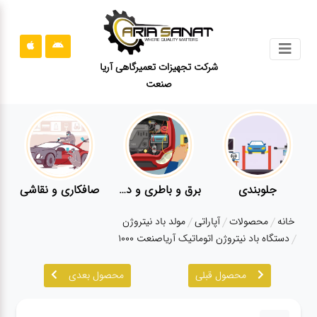
جستجو
شرکت تجهیزات تعمیرگاهی آریا
صنعت
محصولات
قوانین
سایت
ارتباط
باما
جلوبندی
برق و باطری و دیاگ
صافکاری و نقاشی
درباره
خانه
محصولات
آپاراتی
مولد باد نیتروژن
ما
دستگاه باد نیتروژن اتوماتیک آریاصنعت 1000
بلاگ
محصول قبلی
محصول بعدی
محصولات