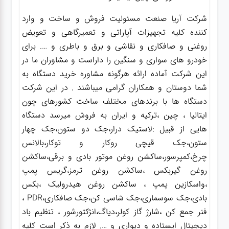
شرکت آریا صنعت مسئولیت فروش و ساخت و وارد
کننده کلیه تجهیزات آپاراتی و تعمیرگاهی و تعویض
روغنی و صافکاری و نقاشی و برق و باطری و …. برای
خودرو های سواری و سنگین را داراست و مشاوران ما در
این شرکت آماده ارائه هرگونه مشاوره خرید دستگاه به
شما دوستان و همکاران گرامی میباشند . در این شرکت
دستگاه ها با برندهای مختلف ساخت کشورهای چون
ایتالیا ، چین ،ترکیه و ایران به فروش میرسد دستگاه
هایی از قبیل :لاستیک درار،جک دو ستون،جک چهار
ستون،جک قیچی روکار و توکار،بالانس
چرخ،کمپرسور،ساکشن روغن موتور بادی و برقی،ساکشن
روغن گیربکس ،ساکشن روغن ترمز،گریس پمپ
،واسکازین پمپ ، ساکشن روغن هیدرولیک ،بکس
بادی،جک سوسماری،جک شاسی کن،جک صافکاری،PDR ،
فنر جمع کن ،شارژ گاز کولر،دیاگ،انژکتورشور ، تنظیم باد
دیجیتال ایستاده و دیواری و …. لازم به ذکر است کلیه