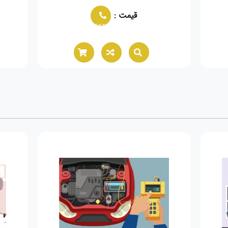
قیمت :
قیمت :
6021944
02166021944