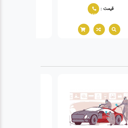
قیمت :
02166021944
0216