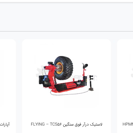
مردار AS1215
لاستیک درآر ۵ پدال سینی بزرگ PULI-1221 IT