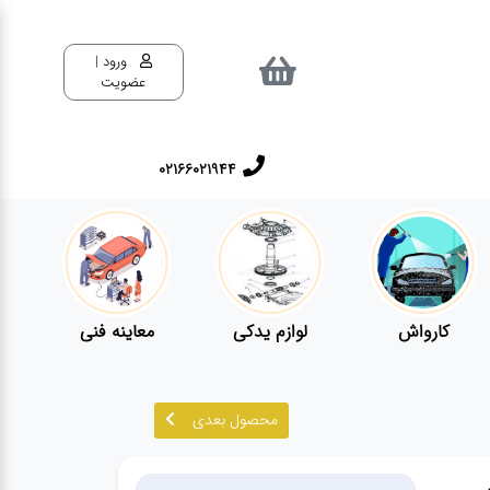
ورود |
عضویت
02166021944
کارواش
لوازم یدکی
معاینه فنی
محصول بعدی