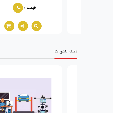
قیمت :
02166021944
دسته بندی ها