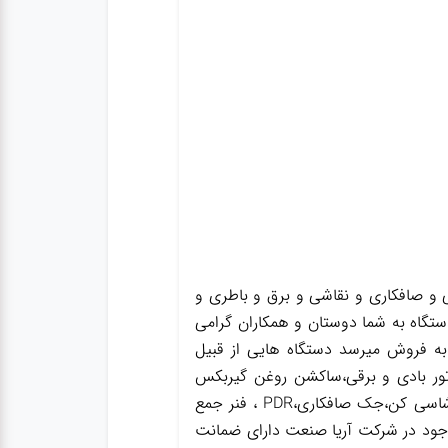
و صافکاری و نقاشی و برق و باطری و
ستگاه به شما دوستان و همکاران گرامی
به فروش میرسد دستگاه هایی از قبیل
ور بادی و برقی،ساکشن روغن گیربکس
،ساکشن روغن ترمز،گریس پمپ ،واسکازین پمپ ، ساکشن روغن هیدرولیک ،بکس بادی،جک سوسماری،جک شاسی کن،جک صافکاری،PDR ، فنر جمع
 موجود در شرکت آریا صنعت دارای ضمانت