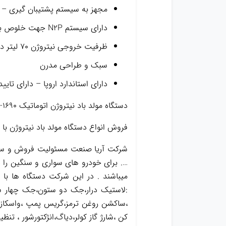
مجهز به سیستم پشتیبان گیری – د
دارای سیستم N2P جهت خلوص بیشتر نیتروژن – دارای سیستم OPS جهت افزایش فشار ورودی
ظرفیت خروجی نیتروژن ۷۰ لیتر در دقیقه
سبک و طراحی مدرن
دارای استاندارد اروپا – دارای تای
دستگاه مولد باد نیتروژن اتوماتیک HPMM -1690
فروش انواع دستگاه مولد باد نیتروژن ب
شرکت آریا صنعت مسئولیت فروش و ساخت
…. برای خودرو های سواری و سنگین را د
میباشند . در این شرکت دستگاه ها با
:لاستیک درار،جک دو ستون،جک چهار س
کن ،شارژ گاز کولر،دیاگ،انژکتورشور ، ت