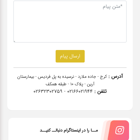
آدرس :
کرج - جاده ملارد - نرسیده به پل فردیس - بیمارستان
آرین - پلاک 10 - طبقه همکف
تلفن :
02166021944 - 02632302759
مــا را در اینستاگرام دنبالــ کنیــد