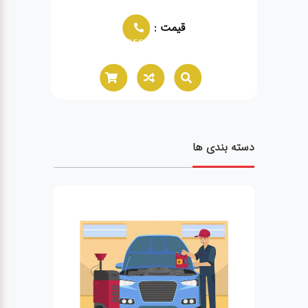
قیمت :
02166021944
0216602
دسته بندی ها