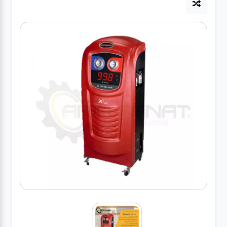
آپاراتی
تعویض
روغنی
مکانیکی
جلوبندی
برق و
باطری و
دیاگ