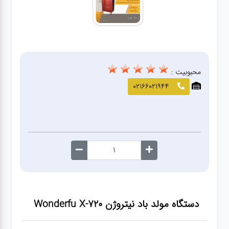
صافکاری
و نقاشی
کارواش
محبوبیت :
لوازم
02166021944
یدکی
معاینه
فنی
دستگاه مولد باد نیتروژن Wonderfu X-720