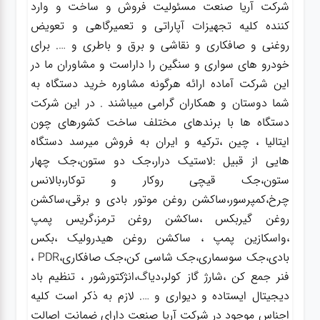
شرکت آریا صنعت مسئولیت فروش و ساخت و وارد
کننده کلیه تجهیزات آپاراتی و تعمیرگاهی و تعویض
روغنی و صافکاری و نقاشی و برق و باطری و …. برای
خودرو های سواری و سنگین را داراست و مشاوران ما در
این شرکت آماده ارائه هرگونه مشاوره خرید دستگاه به
شما دوستان و همکاران گرامی میباشند . در این شرکت
دستگاه ها با برندهای مختلف ساخت کشورهای چون
ایتالیا ، چین ،ترکیه و ایران به فروش میرسد دستگاه
هایی از قبیل :لاستیک درار،جک دو ستون،جک چهار
ستون،جک قیچی روکار و توکار،بالانس
چرخ،کمپرسور،ساکشن روغن موتور بادی و برقی،ساکشن
روغن گیربکس ،ساکشن روغن ترمز،گریس پمپ
،واسکازین پمپ ، ساکشن روغن هیدرولیک ،بکس
بادی،جک سوسماری،جک شاسی کن،جک صافکاری،PDR ،
فنر جمع کن ،شارژ گاز کولر،دیاگ،انژکتورشور ، تنظیم باد
دیجیتال ایستاده و دیواری و …. لازم به ذکر است کلیه
اجناس موجود در شرکت آریا صنعت دارای ضمانت اصالت