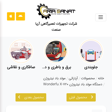
جستجو
شرکت تجهیزات تعمیرگاهی آریا
صنعت
محصولات
قوانین
سایت
ارتباط
باما
 و نقاشی
کارواش
لوازم یدکی
معاینه ف
درباره
خانه
محصولات
آپاراتی
مولد باد نیتروژن
ما
دستگاه مولد باد نیتروژن Wonderfu X-720
بلاگ
محصول قبلی
محصول بعدی
محصولات