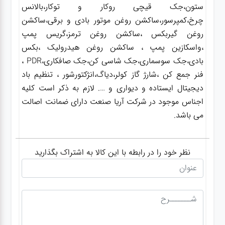
ستون،جک قیچی روکار و توکار،بالانس
چرخ،کمپرسور،ساکشن روغن موتور بادی و برقی،ساکشن
روغن گیربکس ،ساکشن روغن ترمز،گریس پمپ
،واسکازین پمپ ، ساکشن روغن هیدرولیک ،بکس
بادی،جک سوسماری،جک شاسی کن،جک صافکاری،PDR ،
فنر جمع کن ،شارژ گاز کولر،دیاگ،انژکتورشور ، تنظیم باد
دیجیتال ایستاده و دیواری و …. لازم به ذکر است کلیه
اجناس موجود در شرکت آریا صنعت دارای ضمانت اصالت
می باشد.
نظر خود را در رابطه با این کالا به اشتراک بگذارید