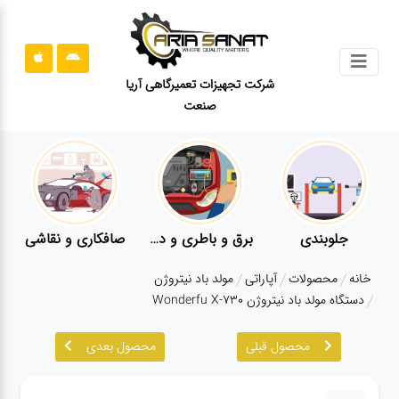
جستجو
شرکت تجهیزات تعمیرگاهی آریا
صنعت
محصولات
قوانین
سایت
ارتباط
باما
بندی
برق و باطری و دیاگ
صافکاری و نقاشی
کارواش
درباره
خانه
محصولات
آپاراتی
مولد باد نیتروژن
ما
دستگاه مولد باد نیتروژن Wonderfu X-730
بلاگ
محصول قبلی
محصول بعدی
محصولات