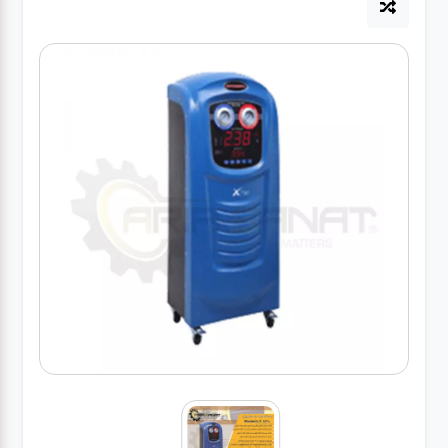
آپاراتی
تعویض
روغنی
مکانیکی
جلوبندی
برق و
باطری و
دیاگ