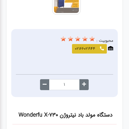
صافکاری
و نقاشی
کارواش
محبوبیت :
لوازم
02166021944
یدکی
معاینه
فنی
دستگاه مولد باد نیتروژن Wonderfu X-730