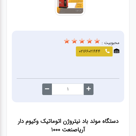
صافکاری
و نقاشی
کارواش
محبوبیت :
لوازم
02166021944
یدکی
معاینه
فنی
دستگاه مولد باد نیتروژن اتوماتیک وکیوم دار
آریاصنعت 1000