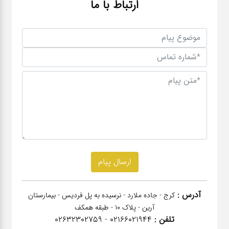
ارتباط با ما
آدرس :
کرج - جاده ملارد - نرسیده به پل فردیس - بیمارستان
آرین - پلاک 10 - طبقه همکف
تلفن :
02166021944 - 02632302759