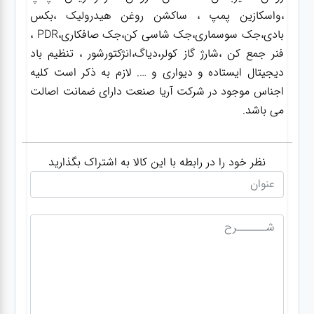
،واسکازین پمپ ، ساکشن روغن هیدرولیک ،بکس
بادی،جک سوسماری،جک شاسی کن،جک صافکاری،PDR ،
فنر جمع کن ،شارژ گاز کولر،دیاگ،انژکتورشور ، تنظیم باد
دیجیتال ایستاده و دیواری و …. لازم به ذکر است کلیه
اجناس موجود در شرکت آریا صنعت دارای ضمانت اصالت
می باشد.
نظر خود را در رابطه با این کالا به اشتراک بگذارید