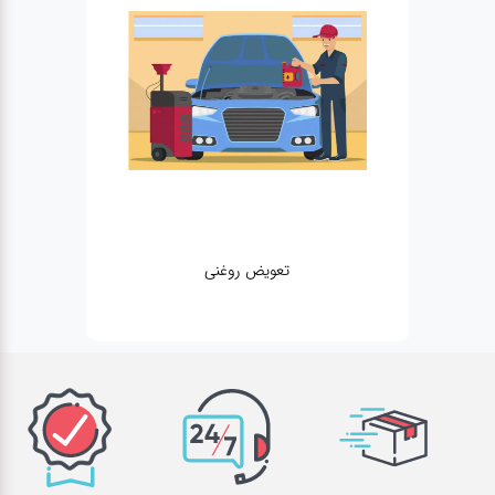
تعویض روغنی
مکانیکی