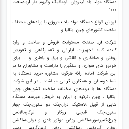
دستگاه مولد باد نیتروژن اتوماتیک وکیوم دار آریاصنعت
1000
فروش انواع دستگاه مولد باد نیتروژن با برندهای محتلف
ساخت کشورهای چین ایتالیا و .
شرکت آریا صنعت مسئولیت فروش و ساخت و وارد
کننده کلیه تجهیزات آپاراتی و تعمیرگاهی و تعویض
روغنی و صافکاری و نقاشی و برق و باطری و …. برای
خودرو های سواری و سنگین را داراست و مشاوران ما در
این شرکت آماده ارائه هرگونه مشاوره خرید دستگاه به
شما دوستان و همکاران گرامی میباشند . در این شرکت
دستگاه ها با برندهای مختلف ساخت کشورهای چون
ایتالیا ، چین ،ترکیه و ایران به فروش میرسد دستگاه
هایی از قبیل :لاستیک درار،جک دو ستون،جک چهار
ستون،جک قیچی روکار و توکار،بالانس
چرخ،کمپرسور،ساکشن روغن موتور بادی و برقی،ساکشن
روغن گیربکس ،ساکشن روغن ترمز،گریس پمپ