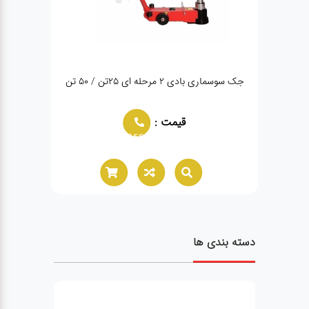
ه ای ۲۵تن / ۵۰ تن
آپارات لاستیک 10 قالبه فلکه ای تایمردار AS1215
قیمت :
قیمت :
66021944
02166021944
دسته بندی ها