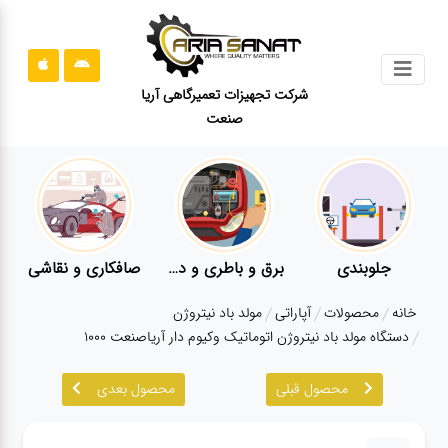
جستجو
شرکت تجهیزات تعمیرگاهی آریا
صنعت
محصولات
قوانین
سایت
ارتباط
باما
برق و باطری و دیاگ
صافکاری و نقاشی
کارواش
لوازم یدکی
درباره
خانه
محصولات
آپاراتی
مولد باد نیتروژن
ما
دستگاه مولد باد نیتروژن اتوماتیک وکیوم دار آریاصنعت 1000
بلاگ
محصول قبلی
محصول بعدی
محصولات