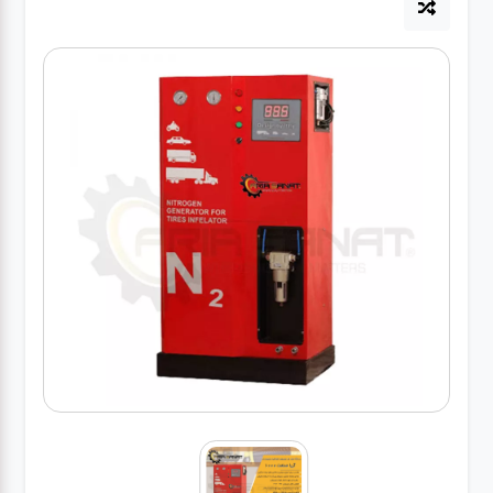
آپاراتی
تعویض
روغنی
مکانیکی
جلوبندی
برق و
باطری و
دیاگ