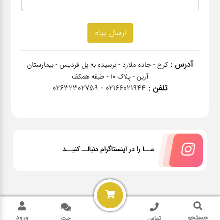
آدرس :
کرج - جاده ملارد - نرسیده به پل فردیس - بیمارستان
آرین - پلاک 10 - طبقه همکف
تلفن :
02166021944 - 02632302759
مــا را در اینستاگرام دنبالــ کنیــد
2026 @ All rights reserved Power by
NanoPardazan
جستجو
ورود
تماس
چت