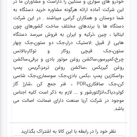
خودرو های سواری و سنگین را داراست و مشاوران ما در
این شرکت آماده ارائه هرگونه مشاوره خرید دستگاه به
شما دوستان و همکاران گرامی میباشند . در این شرکت
دستگاه ها با برندهای مختلف ساخت کشورهای چون
ایتالیا ، چین ،ترکیه و ایران به فروش میرسد دستگاه
هایی از قبیل :لاستیک درار،جک دو ستون،جک چهار
ستون،جک قیچی روکار و توکار،بالانس
چرخ،کمپرسور،ساکشن روغن موتور بادی و برقی،ساکشن
روغن گیربکس ،ساکشن روغن ترمز،گریس پمپ
،واسکازین پمپ ،بکس بادی،جک سوسماری،جک شاسی
کن،جک صافکاری،PDR ، فنر جمع کن ،شارژ گاز
کولر،دیاگ،انژکتورشور و …. لازم به ذکر است کلیه اجناس
موجود در شرکت آریا صنعت دارای ضمانت اصالت می
باشد.
نظر خود را در رابطه با این کالا به اشتراک بگذارید