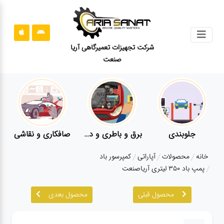
جستجو
شرکت تجهیزات تعمیرگاهی آریا
صنعت
محصولات
قوانین
سایت
ارتباط
باما
جلوبندی
برق و باطری و دیاگ
صافکاری و نقاشی
درباره
خانه
محصولات
آپاراتی
کمپرسور باد
ما
پمپ باد ۳۵۰ لیتری آریاصنعت
بلاگ
محصول قبلی
محصول بعدی
محصولات