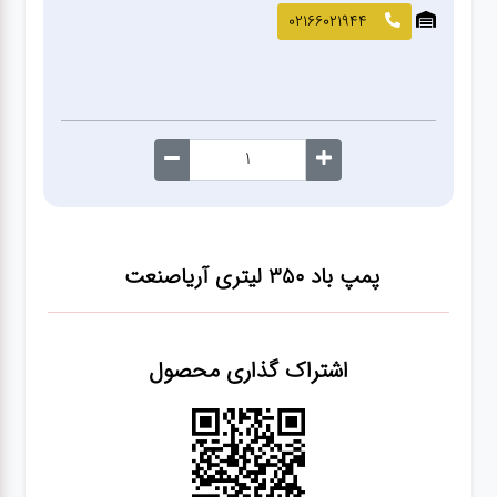
صافکاری
02166021944
و نقاشی
کارواش
لوازم
یدکی
پمپ باد ۳۵۰ لیتری آریاصنعت
معاینه
فنی
اشتراک گذاری محصول