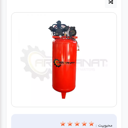
آپاراتی
تعویض
روغنی
مکانیکی
جلوبندی
برق و
باطری و
دیاگ
محبوبیت :