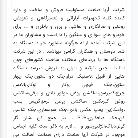
شرکت آریا صنعت مسئولیت فروش و ساخت و وارد
کننده کلیه تجهیزات آپاراتی و تعمیرگاهی و تعویض
روغنی و صافکاری و نقاشی و برق و باطری و …. برای
خودرو های سواری و سنگین را داراست و مشاوران ما در
این شرکت آماده ارائه هرگونه مشاوره خرید دستگاه به
شما دوستان و همکاران گرامی میباشند . در این شرکت
دستگاه ها با برندهای مختلف ساخت کشورهای چون
ایتالیا ، چین ،ترکیه و ایران به فروش میرسد دستگاه
هایی از قبیل :لاستیک درار،جک دو ستون،جک چهار
ستون،جک قیچی روکار و توکار،بالانس
چرخ،کمپرسور،ساکشن روغن موتور بادی و برقی،ساکشن
روغن گیربکس ،ساکشن روغن ترمز،گریس پمپ
،واسکازین پمپ ،بکس بادی،جک سوسماری،جک شاسی
کن،جک صافکاری،PDR ، فنر جمع کن ،شارژ گاز
کولر،دیاگ،انژکتورشور و …. لازم به ذکر است کلیه اجناس
موجود در شرکت آریا صنعت دارای ضمانت اصالت می