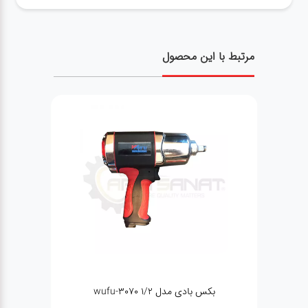
مرتبط با این محصول
ی مدل ۱/۲ wufu-3070
لاستیک درار 3 پدال اطلس 2022