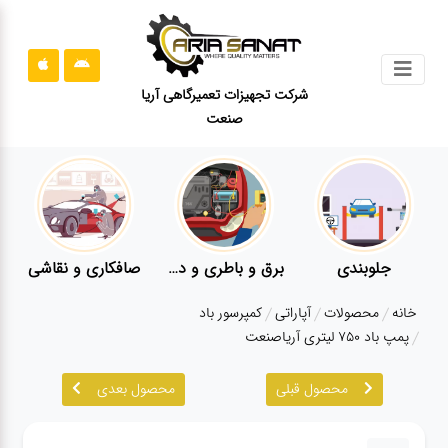
جستجو
شرکت تجهیزات تعمیرگاهی آریا
صنعت
محصولات
قوانین
سایت
ارتباط
باما
برق و باطری و دیاگ
صافکاری و نقاشی
کارواش
لوازم یدکی
درباره
خانه
محصولات
آپاراتی
کمپرسور باد
ما
پمپ باد ۷۵۰ لیتری آریاصنعت
بلاگ
محصول قبلی
محصول بعدی
محصولات