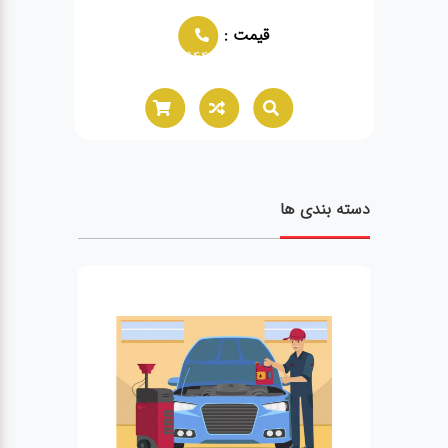
قیمت :
قیمت :
66021944
02166021944
دسته بندی ها