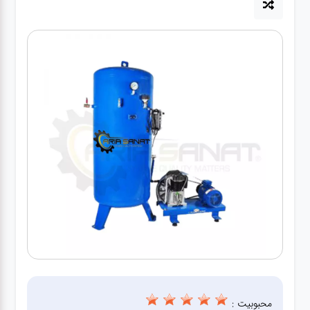
آپاراتی
تعویض
روغنی
مکانیکی
جلوبندی
برق و
باطری و
دیاگ
محبوبیت :