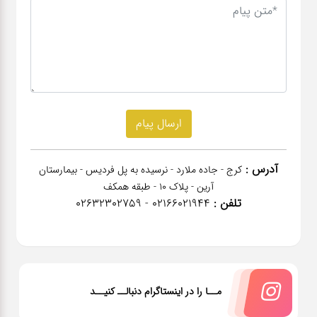
آدرس :
کرج - جاده ملارد - نرسیده به پل فردیس - بیمارستان
آرین - پلاک 10 - طبقه همکف
تلفن :
02166021944 - 02632302759
مــا را در اینستاگرام دنبالــ کنیــد