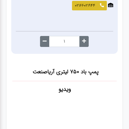
صافکاری
02166021944
و نقاشی
کارواش
لوازم
یدکی
پمپ باد ۷۵۰ لیتری آریاصنعت
معاینه
فنی
ویدیو