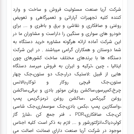
شرکت آریا صنعت مسئولیت فروش و ساخت و وارد
کننده کلیه تجهیزات آپاراتی و تعمیرگاهی و تعویض
روغنی و صافکاری و نقاشی و برق و باطری و …. برای
خودرو های سواری و سنگین را داراست و مشاوران ما در
این شرکت آماده ارائه هرگونه مشاوره خرید دستگاه به
شما دوستان و همکاران گرامی میباشند . در این شرکت
دستگاه ها با برندهای مختلف ساخت کشورهای چون
ایتالیا ، چین ،ترکیه و ایران به فروش میرسد دستگاه
هایی از قبیل :لاستیک درار،جک دو ستون،جک چهار
ستون،جک قیچی روکار و توکار،بالانس
چرخ،کمپرسور،ساکشن روغن موتور بادی و برقی،ساکشن
روغن گیربکس ،ساکشن روغن ترمز،گریس پمپ
،واسکازین پمپ ،بکس بادی،جک سوسماری،جک شاسی
کن،جک صافکاری،PDR ، فنر جمع کن ،شارژ گاز
کولر،دیاگ،انژکتورشور و …. لازم به ذکر است کلیه اجناس
موجود در شرکت آریا صنعت دارای ضمانت اصالت می