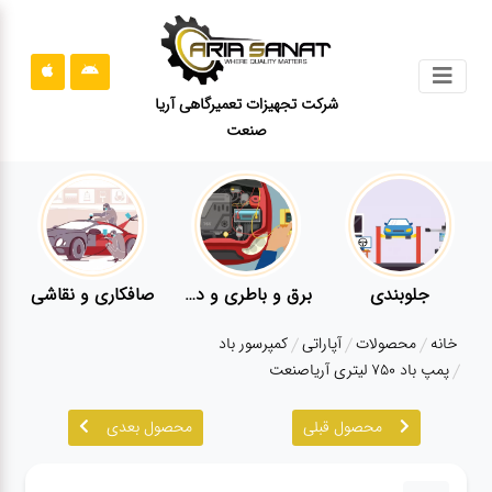
جستجو
شرکت تجهیزات تعمیرگاهی آریا
صنعت
محصولات
قوانین
سایت
ارتباط
باما
برق و باطری و دیاگ
صافکاری و نقاشی
کارواش
درباره
خانه
محصولات
آپاراتی
کمپرسور باد
ما
پمپ باد ۷۵۰ لیتری آریاصنعت
بلاگ
محصول قبلی
محصول بعدی
محصولات