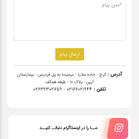
آدرس :
کرج - جاده ملارد - نرسیده به پل فردیس - بیمارستان
آرین - پلاک 10 - طبقه همکف
تلفن :
02166021944 - 02632302759
مــا را در اینستاگرام دنبالــ کنیــد