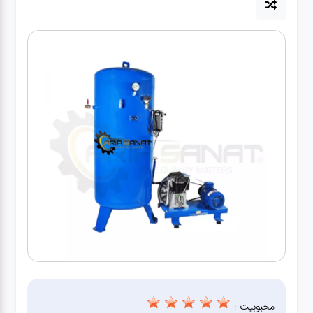
آپاراتی
تعویض
روغنی
مکانیکی
جلوبندی
برق و
باطری و
دیاگ
محبوبیت :