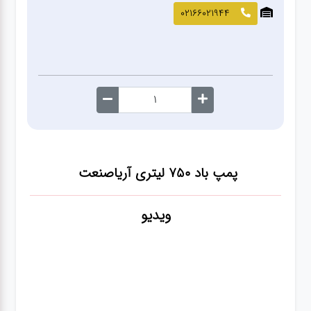
صافکاری
02166021944
و نقاشی
کارواش
لوازم
یدکی
پمپ باد ۷۵۰ لیتری آریاصنعت
معاینه
فنی
ویدیو