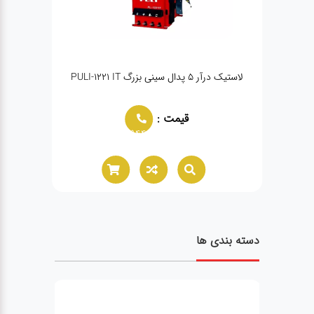
لاستیک درآر ۵ پدال سینی بزرگ PULI-1221 IT
لاس
قیمت :
02166021944
دسته بندی ها