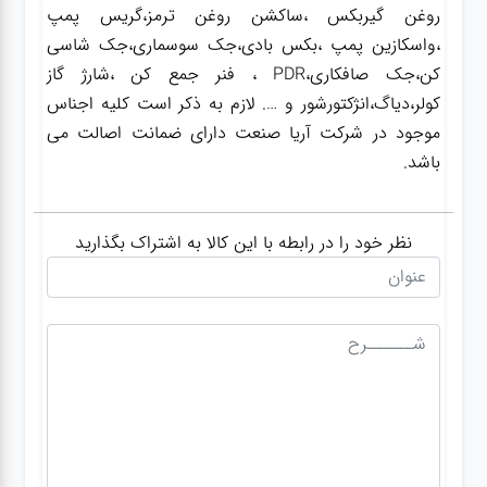
روغن گیربکس ،ساکشن روغن ترمز،گریس پمپ
،واسکازین پمپ ،بکس بادی،جک سوسماری،جک شاسی
کن،جک صافکاری،PDR ، فنر جمع کن ،شارژ گاز
کولر،دیاگ،انژکتورشور و …. لازم به ذکر است کلیه اجناس
موجود در شرکت آریا صنعت دارای ضمانت اصالت می
باشد.
نظر خود را در رابطه با این کالا به اشتراک بگذارید