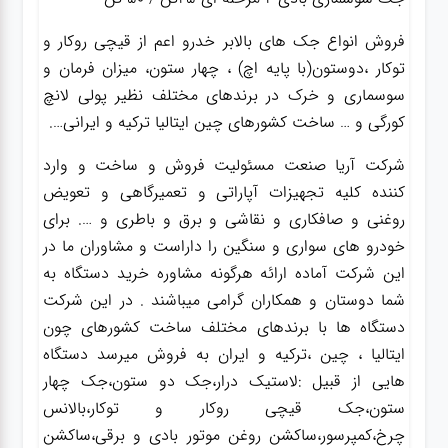
فروش انواع جک های بالابر خدرو اعم از قیچی روکار و
توکار ،دوستون(با پایه اچ) ، چهار ستون، میزان فرمان و
سوسماری و خرک در برندهای مختلف نظیر پولی لانچ
کورگی و … ساخت کشورهای چین ایتالیا ترکیه و ایرانی….
شرکت آریا صنعت مسئولیت فروش و ساخت و وارد
کننده کلیه تجهیزات آپاراتی و تعمیرگاهی و تعویض
روغنی و صافکاری و نقاشی و برق و باطری و …. برای
خودرو های سواری و سنگین را داراست و مشاوران ما در
این شرکت آماده ارائه هرگونه مشاوره خرید دستگاه به
شما دوستان و همکاران گرامی میباشند . در این شرکت
دستگاه ها با برندهای مختلف ساخت کشورهای چون
ایتالیا ، چین ،ترکیه و ایران به فروش میرسد دستگاه
هایی از قبیل :لاستیک درار،جک دو ستون،جک چهار
ستون،جک قیچی روکار و توکار،بالانس
چرخ،کمپرسور،ساکشن روغن موتور بادی و برقی،ساکشن