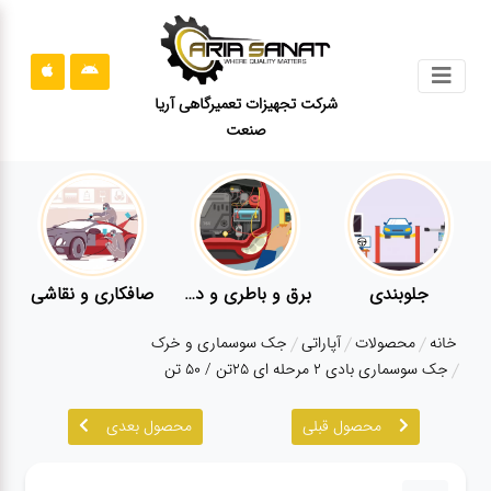
جستجو
شرکت تجهیزات تعمیرگاهی آریا
صنعت
محصولات
قوانین
سایت
ارتباط
باما
جلوبندی
برق و باطری و دیاگ
صافکاری و نقاشی
درباره
خانه
محصولات
آپاراتی
جک سوسماری و خرک
ما
جک سوسماری بادی ۲ مرحله ای ۲۵تن / ۵۰ تن
بلاگ
محصول قبلی
محصول بعدی
محصولات