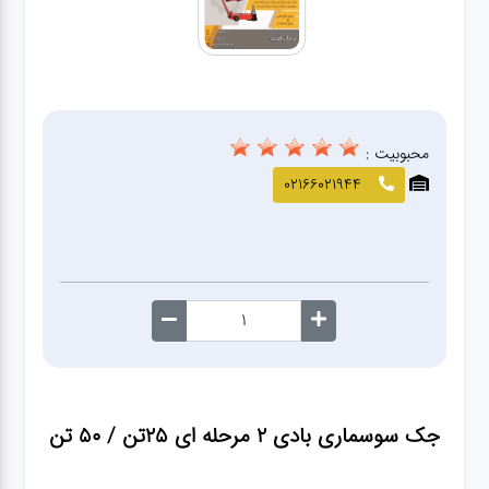
صافکاری
و نقاشی
کارواش
محبوبیت :
لوازم
02166021944
یدکی
معاینه
فنی
جک سوسماری بادی ۲ مرحله ای ۲۵تن / ۵۰ تن