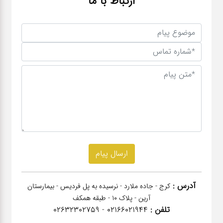
ارتباط با ما
آدرس :
کرج - جاده ملارد - نرسیده به پل فردیس - بیمارستان
آرین - پلاک 10 - طبقه همکف
تلفن :
02166021944 - 02632302759