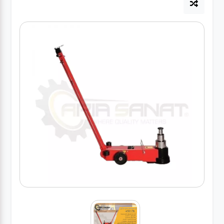
آپاراتی
تعویض
روغنی
مکانیکی
جلوبندی
برق و
باطری و
دیاگ