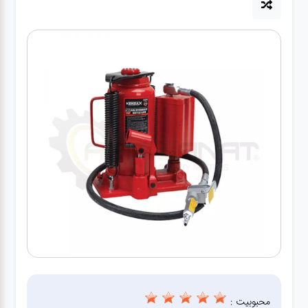
آپاراتی
تعویض
روغنی
مکانیکی
جلوبندی
برق و
باطری و
دیاگ
محبوبیت :