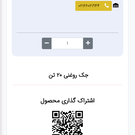
صافکاری
02166021944
و نقاشی
کارواش
لوازم
یدکی
جک روغنی ۲۰ تن
معاینه
فنی
اشتراک گذاری محصول