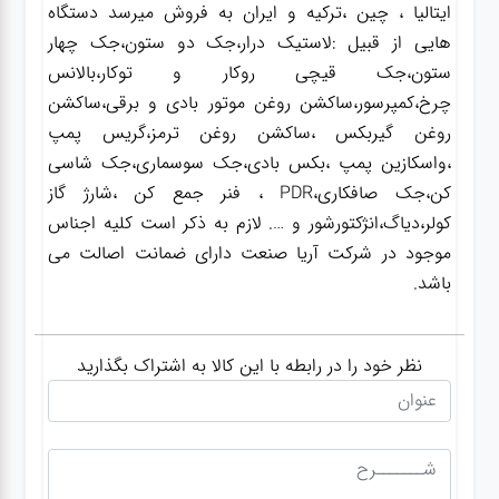
ایتالیا ، چین ،ترکیه و ایران به فروش میرسد دستگاه
هایی از قبیل :لاستیک درار،جک دو ستون،جک چهار
ستون،جک قیچی روکار و توکار،بالانس
چرخ،کمپرسور،ساکشن روغن موتور بادی و برقی،ساکشن
روغن گیربکس ،ساکشن روغن ترمز،گریس پمپ
،واسکازین پمپ ،بکس بادی،جک سوسماری،جک شاسی
کن،جک صافکاری،PDR ، فنر جمع کن ،شارژ گاز
کولر،دیاگ،انژکتورشور و …. لازم به ذکر است کلیه اجناس
موجود در شرکت آریا صنعت دارای ضمانت اصالت می
باشد.
نظر خود را در رابطه با این کالا به اشتراک بگذارید