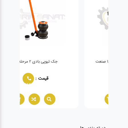
عت
جک تیوپی بادی ۲ مرحله ای
قیمت :
02166021944