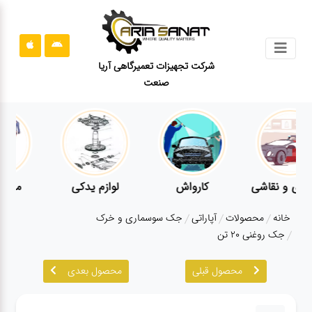
جستجو
شرکت تجهیزات تعمیرگاهی آریا
صنعت
محصولات
قوانین
سایت
ارتباط
باما
کارواش
لوازم یدکی
معاینه فنی
درباره
خانه
محصولات
آپاراتی
جک سوسماری و خرک
ما
جک روغنی ۲۰ تن
بلاگ
محصول قبلی
محصول بعدی
محصولات