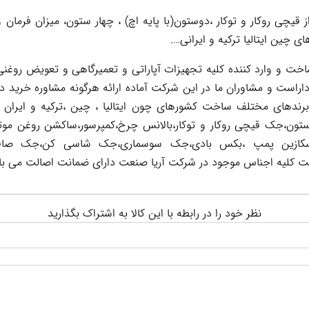
 قیچی روکار و توکار ،دوستون(با پایه اچ) ، چهار ستون، میزان فرم
 چین ایتالیا ترکیه و ایرانی….
 و وارد کننده کلیه تجهیزات آپاراتی و تعمیرگاهی و تعویض روغنی 
اراست و مشاوران ما در این شرکت آماده ارائه هرگونه مشاوره خرید د
 برندهای مختلف ساخت کشورهای چون ایتالیا ، چین ،ترکیه و ایران 
تون،جک قیچی روکار و توکار،بالانس چرخ،کمپرسور،ساکشن روغن موت
ر است کلیه اجناس موجود در شرکت آریا صنعت دارای ضمانت اصالت می با
نظر خود را در رابطه با این کالا به اشتراک بگذارید