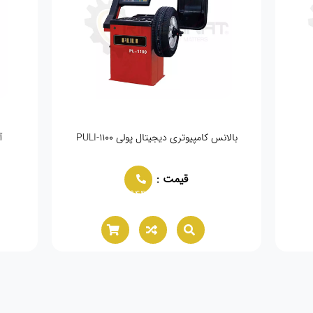
بالانس کامپیوتری دیجیتال پولی PULI-1100
آ
قیمت :
02166021944