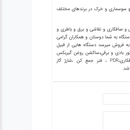
ان و سوسماری و خرک در برندهای مختلف
و صافکاری و نقاشی و برق و باطری و
ستگاه به شما دوستان و همکاران گرامی
به فروش میرسد دستگاه هایی از قبیل
ور بادی و برقی،ساکشن روغن گیربکس
،ساکشن روغن ترمز،گریس پمپ ،واسکازین پمپ ،بکس بادی،جک سوسماری،جک شاسی کن،جک صافکاری،PDR ، فنر جمع کن ،شارژ گاز
شد.