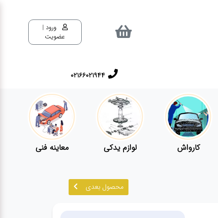
ورود |
عضویت
02166021944
کارواش
لوازم یدکی
معاینه فنی
محصول بعدی