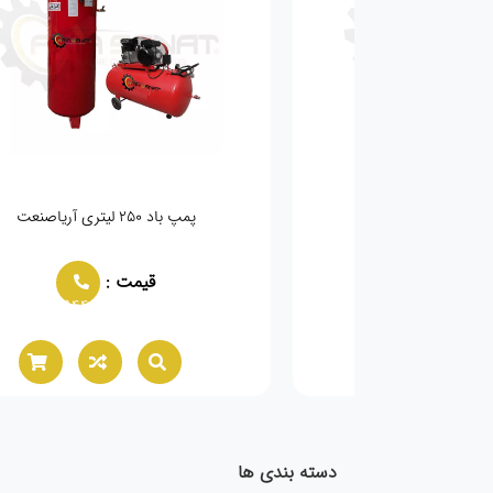
رخ کرگی ایتالیایی
پمپ باد ۲۵۰ لیتری آریاصنعت
مت :
قیمت :
02166021944
02166021944
دسته بندی ها