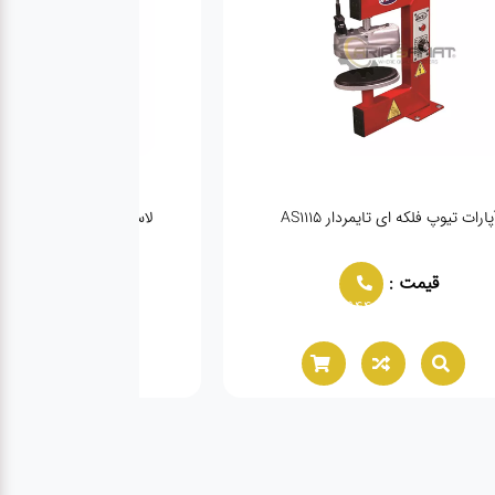
پارات تیوپ فلکه ای تایمردار AS1115
لاستیک درآر سنگین FLYING – TCS26
قیمت :
قیمت :
944
02166021944