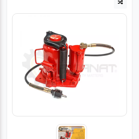
آپاراتی
تعویض
روغنی
مکانیکی
جلوبندی
برق و
باطری و
دیاگ