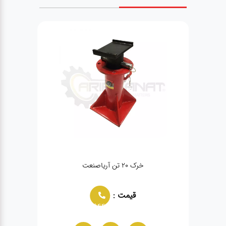
خرک ۲۰ تن آریاصنعت
قیمت :
02166021944