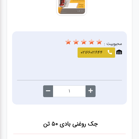
صافکاری
و نقاشی
کارواش
محبوبیت :
لوازم
02166021944
یدکی
معاینه
فنی
جک روغنی بادی ۵۰ تن