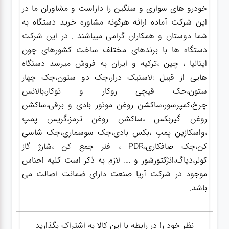
خودرو های سواری و سنگین را داراست و مشاوران ما در
این شرکت آماده ارائه هرگونه مشاوره خرید دستگاه به
شما دوستان و همکاران گرامی میباشند . در این شرکت
دستگاه ها با برندهای مختلف ساخت کشورهای چون
ایتالیا ، چین ،ترکیه و ایران به فروش میرسد دستگاه
هایی از قبیل :لاستیک درار،جک دو ستون،جک چهار
ستون،جک قیچی روکار و توکار،بالانس
چرخ،کمپرسور،ساکشن روغن موتور بادی و برقی،ساکشن
روغن گیربکس ،ساکشن روغن ترمز،گریس پمپ
،واسکازین پمپ ،بکس بادی،جک سوسماری،جک شاسی
کن،جک صافکاری،PDR ، فنر جمع کن ،شارژ گاز
کولر،دیاگ،انژکتورشور و …. لازم به ذکر است کلیه اجناس
موجود در شرکت آریا صنعت دارای ضمانت اصالت می
باشد.
نظر خود را در رابطه با این کالا به اشتراک بگذارید