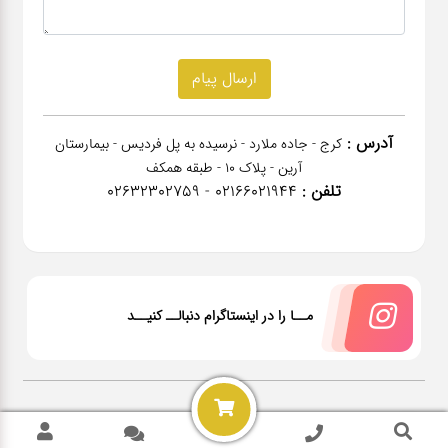
آدرس :
کرج - جاده ملارد - نرسیده به پل فردیس - بیمارستان
آرین - پلاک 10 - طبقه همکف
تلفن :
02166021944 - 02632302759
مــا را در اینستاگرام دنبالــ کنیــد
2026 @ All rights reserved Power by
NanoPardazan