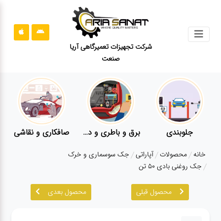
جستجو
شرکت تجهیزات تعمیرگاهی آریا
صنعت
محصولات
قوانین
سایت
ارتباط
باما
جلوبندی
برق و باطری و دیاگ
صافکاری و نقاشی
درباره
خانه
محصولات
آپاراتی
جک سوسماری و خرک
ما
جک روغنی بادی ۵۰ تن
بلاگ
محصول قبلی
محصول بعدی
محصولات