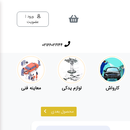
ورود |
عضویت
02166021944
کارواش
لوازم یدکی
معاینه فنی
محصول بعدی