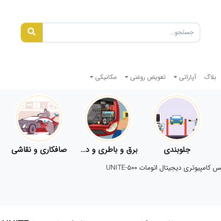
بلاگ
آپاراتی
تعویض روغنی
مکانیکی
جلوبندی
برق و باطری و دیاگ
صافکاری و نقاشی
س کامپیوتری دیجیتال اتومات UNITE-500