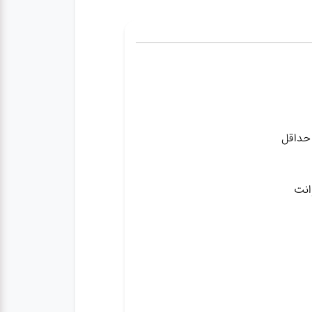
حداقل
انت