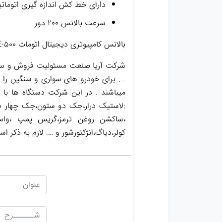
دارای خط کش اندازه گیری اتوماتیک محاسبه اندازه قطر رینگ از ۱۰ تا
سرعت بالانس ۲۰۰ دور
بالانس کامپیوتری دیجیتال اتومات UNITE-500
شرکت آریا صنعت مسئولیت فروش و ساخت
…. برای خودرو های سواری و سنگین را د
میباشند . در این شرکت دستگاه ها با
:لاستیک درار،جک دو ستون،جک چهار س
کولر،دیاگ،انژکتورشور و …. لازم به ذک