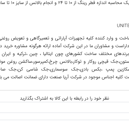
 ۲۴ و انجام بالانس از سایز ۱۰ تا سایز ۲۴ به پهنای رینگ بالا
 و وارد کننده کلیه تجهیزات آپاراتی و تعمیرگاهی و تعویض روغنی 
اراست و مشاوران ما در این شرکت آماده ارائه هرگونه مشاوره خرید د
 برندهای مختلف ساخت کشورهای چون ایتالیا ، چین ،ترکیه و ایران 
تون،جک قیچی روکار و توکار،بالانس چرخ،کمپرسور،ساکشن روغن موت
ر است کلیه اجناس موجود در شرکت آریا صنعت دارای ضمانت اصالت می با
نظر خود را در رابطه با این کالا به اشتراک بگذارید