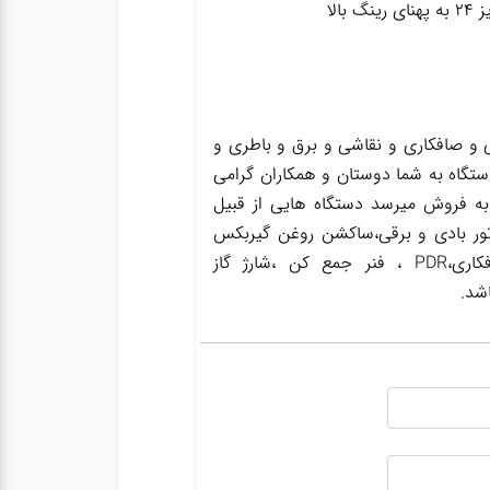
و صافکاری و نقاشی و برق و باطری و
ستگاه به شما دوستان و همکاران گرامی
به فروش میرسد دستگاه هایی از قبیل
ور بادی و برقی،ساکشن روغن گیربکس
،ساکشن روغن ترمز،گریس پمپ ،واسکازین پمپ ،بکس بادی،جک سوسماری،جک شاسی کن،جک صافکاری،PDR ، فنر جمع کن ،شارژ گاز
شد.