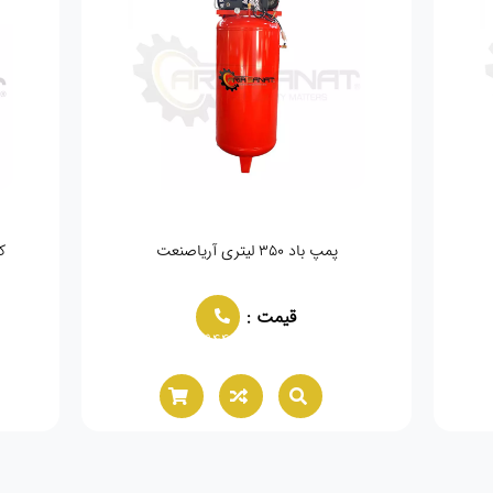
پمپ باد ۳۵۰ لیتری آریاصنعت
کم
قیمت :
02166021944