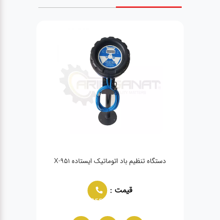
دستگاه تنظیم باد اتوماتیک ایستاده X-951
لاستیک درآر سه پدال سو
آریاص
قیمت :
قیمت :
02166021944