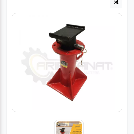
آپاراتی
تعویض
روغنی
مکانیکی
جلوبندی
برق و
باطری و
دیاگ