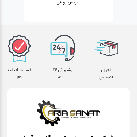
تعویض روغنی
م
تحویل
پشتیبانی 24
ضمانت اصالت
اکسپرس
ساعته
کالا