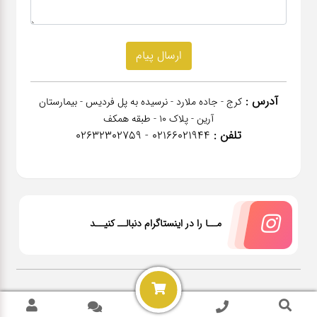
آدرس :
کرج - جاده ملارد - نرسیده به پل فردیس - بیمارستان
آرین - پلاک 10 - طبقه همکف
تلفن :
02166021944 - 02632302759
مــا را در اینستاگرام دنبالــ کنیــد
2026 @ All rights reserved Power by
NanoPardazan