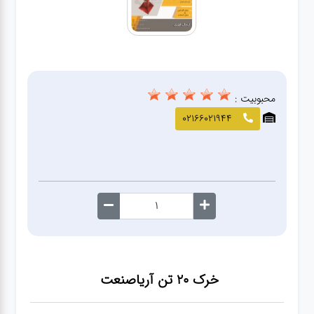
صافکاری
و نقاشی
کارواش
محبوبیت :
لوازم
02166021944
یدکی
معاینه
فنی
خرک ۲۰ تن آریاصنعت