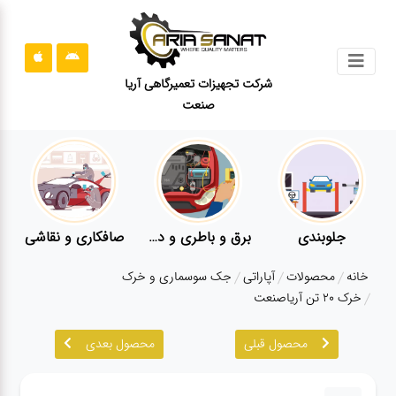
جستجو
شرکت تجهیزات تعمیرگاهی آریا
صنعت
محصولات
قوانین
سایت
ارتباط
باما
برق و باطری و دیاگ
صافکاری و نقاشی
کارواش
لواز
درباره
خانه
محصولات
آپاراتی
جک سوسماری و خرک
ما
خرک ۲۰ تن آریاصنعت
بلاگ
محصول قبلی
محصول بعدی
محصولات