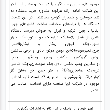
خودرو های سواری و سنگین را داراست و مشاوران ما در
این شرکت آماده ارائه هرگونه مشاوره خرید دستگاه به
شما دوستان و همکاران گرامی میباشند . در این شرکت
دستگاه ها با برندهای مختلف ساخت کشورهای چون
ایتالیا ، چین ،ترکیه و ایران به فروش میرسد دستگاه
هایی از قبیل :لاستیک درار،جک دو ستون،جک چهار
ستون،جک قیچی روکار و توکار،بالانس
چرخ،کمپرسور،ساکشن روغن موتور بادی و برقی،ساکشن
روغن گیربکس ،ساکشن روغن ترمز،گریس پمپ
،واسکازین پمپ ،بکس بادی،جک سوسماری،جک شاسی
کن،جک صافکاری،PDR ، فنر جمع کن ،شارژ گاز
کولر،دیاگ،انژکتورشور و …. لازم به ذکر است کلیه اجناس
موجود در شرکت آریا صنعت دارای ضمانت اصالت می
باشد.
نظر خود را در رابطه با این کالا به اشتراک بگذارید