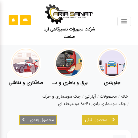
جستجو
شرکت تجهیزات تعمیرگاهی آریا
صنعت
محصولات
قوانین
سایت
ارتباط
باما
جلوبندی
برق و باطری و دیاگ
صافکاری و نقاشی
درباره
خانه
محصولات
آپاراتی
جک سوسماری و خرک
ما
جک سوسماری بادی 40-80 دو مرحله ای
بلاگ
محصول قبلی
محصول بعدی
محصولات