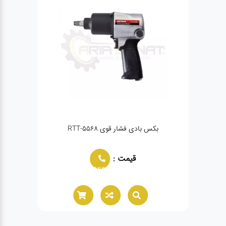
بکس بادی فشار قوی RTT-5568
دستگاه 
قیمت :
02166021944