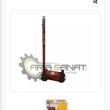
آپاراتی
تعویض
روغنی
مکانیکی
جلوبندی
برق و
باطری و
دیاگ