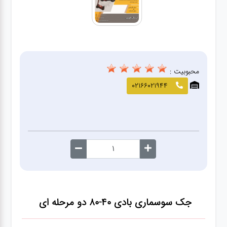
صافکاری
و نقاشی
کارواش
محبوبیت :
لوازم
02166021944
یدکی
معاینه
فنی
جک سوسماری بادی 40-80 دو مرحله ای