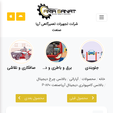
جستجو
شرکت تجهیزات تعمیرگاهی آریا
صنعت
محصولات
قوانین
سایت
ارتباط
باما
جلوبندی
برق و باطری و دیاگ
صافکاری و نقاشی
درباره
خانه
محصولات
آپاراتی
بالانس چرخ دیجیتال
ما
بالانس کامپیوتری دیجیتال آریاصنعت P-860
بلاگ
محصول قبلی
محصول بعدی
محصولات