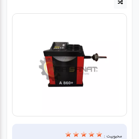
آپاراتی
تعویض
روغنی
مکانیکی
جلوبندی
برق و
باطری و
دیاگ
محبوبیت :