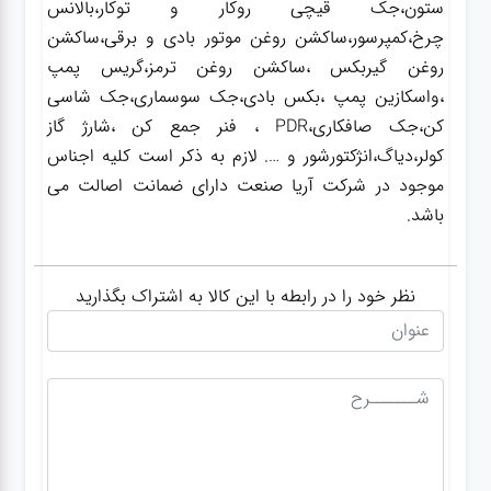
ستون،جک قیچی روکار و توکار،بالانس
چرخ،کمپرسور،ساکشن روغن موتور بادی و برقی،ساکشن
روغن گیربکس ،ساکشن روغن ترمز،گریس پمپ
،واسکازین پمپ ،بکس بادی،جک سوسماری،جک شاسی
کن،جک صافکاری،PDR ، فنر جمع کن ،شارژ گاز
کولر،دیاگ،انژکتورشور و …. لازم به ذکر است کلیه اجناس
موجود در شرکت آریا صنعت دارای ضمانت اصالت می
باشد.
نظر خود را در رابطه با این کالا به اشتراک بگذارید