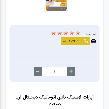
صافکاری
و نقاشی
کارواش
محبوبیت :
لوازم
02166021944
یدکی
معاینه
فنی
آپارات لاستیک بادی اتوماتیک دیجیتال آریا
صنعت