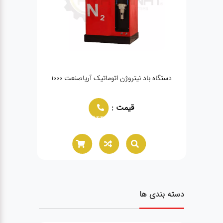
دستگاه باد نیتروژن اتوماتیک آریاصنعت 1000
جک سوسماری ب
قیمت :
02166021944
دسته بندی ها