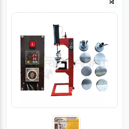
آپاراتی
تعویض
روغنی
مکانیکی
جلوبندی
برق و
باطری و
دیاگ