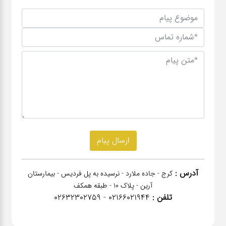
آدرس :
کرج - جاده ملارد - نرسیده به پل فردیس - بیمارستان
آرین - پلاک 10 - طبقه همکف
تلفن :
02166021944 - 02632302759