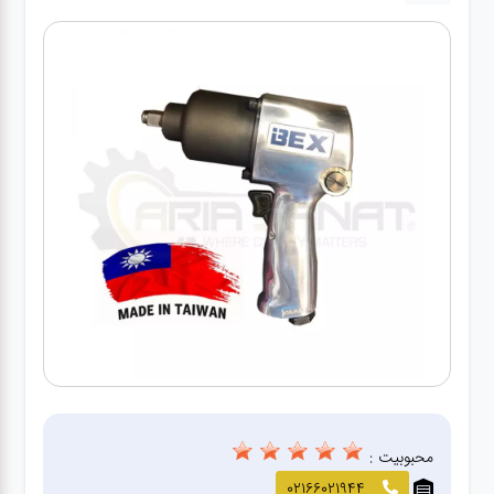
آپاراتی
تعویض
روغنی
مکانیکی
جلوبندی
برق و
باطری و
دیاگ
محبوبیت :
02166021944