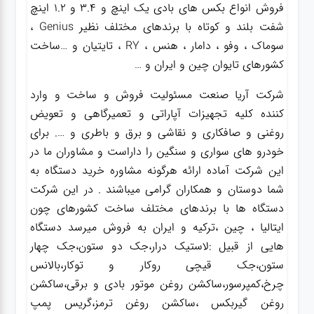
فروش انواع بکس های بادی یک اینچ و 3.4 و 1.2 اینچ
شفت بلند و کوتاه با برندهای مختلف نظیر Genius ،
سوماک ، وفو ، دامار ، هنس ، RY ، تایتیان و …ساخت
کشورهای تایوان چین و ایران و …
شرکت آریا صنعت مسئولیت فروش و ساخت و وارد
کننده کلیه تجهیزات آپاراتی و تعمیرگاهی و تعویض
روغنی و صافکاری و نقاشی و برق و باطری و …. برای
خودرو های سواری و سنگین را داراست و مشاوران ما در
این شرکت آماده ارائه هرگونه مشاوره خرید دستگاه به
شما دوستان و همکاران گرامی میباشند . در این شرکت
دستگاه ها با برندهای مختلف ساخت کشورهای چون
ایتالیا ، چین ،ترکیه و ایران به فروش میرسد دستگاه
هایی از قبیل :لاستیک درار،جک دو ستون،جک چهار
ستون،جک قیچی روکار و توکار،بالانس
چرخ،کمپرسور،ساکشن روغن موتور بادی و برقی،ساکشن
روغن گیربکس ،ساکشن روغن ترمز،گریس پمپ