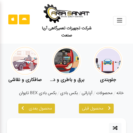
جستجو
شرکت تجهیزات تعمیرگاهی آریا
صنعت
محصولات
قوانین
سایت
ارتباط
باما
جلوبندی
برق و باطری و دیاگ
صافکاری و نقاشی
درباره
خانه
محصولات
آپاراتی
بکس بادی
بکس بادی BEX تایوان
ما
محصول قبلی
محصول بعدی
بلاگ
محصولات