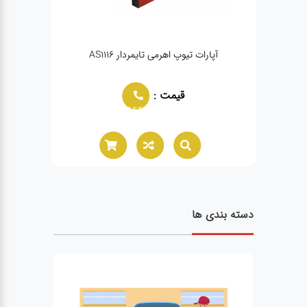
آپارات تیوپ اهرمی تایمردار AS1116
پمپ باد ۱۳۰۰ ل
قیمت :
02166021944
دسته بندی ها