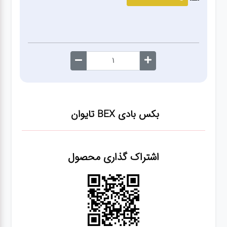
صافکاری
و نقاشی
کارواش
لوازم
یدکی
بکس بادی BEX تایوان
معاینه
فنی
اشتراک گذاری محصول