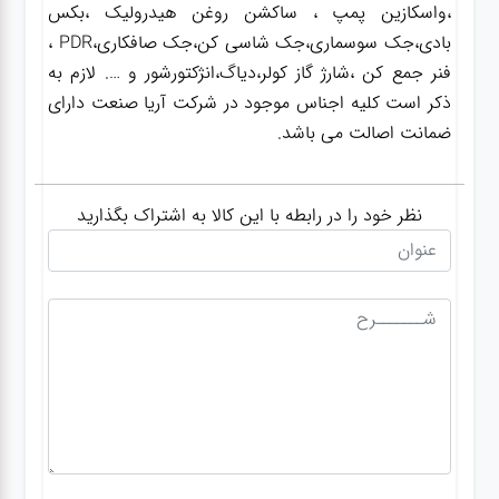
،واسکازین پمپ ، ساکشن روغن هیدرولیک ،بکس
بادی،جک سوسماری،جک شاسی کن،جک صافکاری،PDR ،
فنر جمع کن ،شارژ گاز کولر،دیاگ،انژکتورشور و …. لازم به
ذکر است کلیه اجناس موجود در شرکت آریا صنعت دارای
ضمانت اصالت می باشد.
نظر خود را در رابطه با این کالا به اشتراک بگذارید