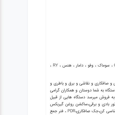
فروش انواع بکس های بادی یک اینچ و 3.4 و 1.2 اینچ شفت بلند و کوتاه با برندهای مختلف نظیر Genius ، سوماک ، وفو ، دامار ، هنس ، RY ،
و صافکاری و نقاشی و برق و باطری و
ستگاه به شما دوستان و همکاران گرامی
به فروش میرسد دستگاه هایی از قبیل
ور بادی و برقی،ساکشن روغن گیربکس
،ساکشن روغن ترمز،گریس پمپ ،واسکازین پمپ ، ساکشن روغن هیدرولیک ،بکس بادی،جک سوسماری،جک شاسی کن،جک صافکاری،PDR ، فنر جمع