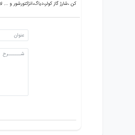
کن ،شارژ گاز کولر،دیاگ،انژکتورشور و …