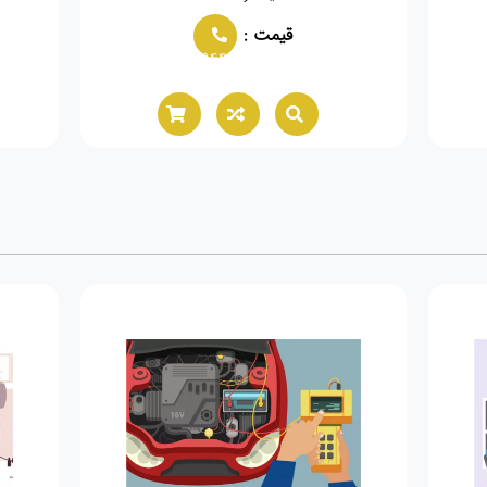
قیمت :
02166021944