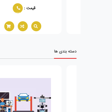
مت :
قیمت :
02166021944
02166021944
دسته بندی ها