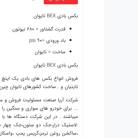
بکس بادی BEX تایوان
قدرت گشتاور = 680 نیوتون
باد ورودی =۹۰ psi
ساخت = تایوان
بکس بادی BEX تایوان
تایتیان و …ساخت کشورهای تایوان چین و
شرکت آریا صنعت مسئولیت فروش و ساخت
…. برای خودرو های سواری و سنگین را د
میباشند . در این شرکت دستگاه ها با
:لاستیک درار،جک دو ستون،جک چهار س