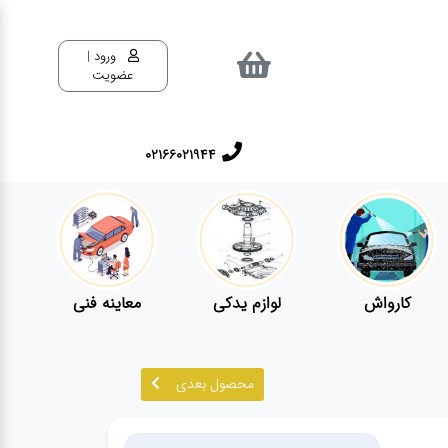
ورود |
عضویت
02166021944
کارواش
لوازم یدکی
معاینه فنی
محصول بعدی