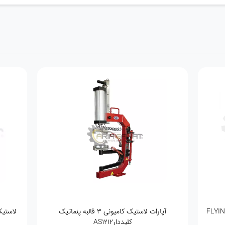
آپارات لاستیک کامیونی 3 قالبه پنماتیک
لاستیک
کلیددارAS1212