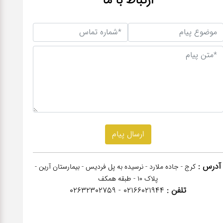
آدرس :
کرج - جاده ملارد - نرسیده به پل فردیس - بیمارستان آرین -
پلاک 10 - طبقه همکف
تلفن :
02166021944 - 02632302759