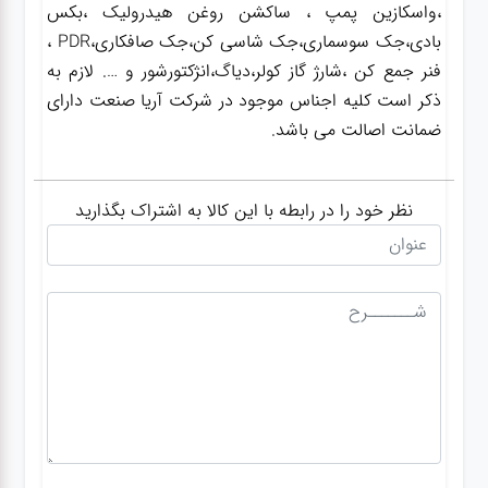
،واسکازین پمپ ، ساکشن روغن هیدرولیک ،بکس
بادی،جک سوسماری،جک شاسی کن،جک صافکاری،PDR ،
فنر جمع کن ،شارژ گاز کولر،دیاگ،انژکتورشور و …. لازم به
ذکر است کلیه اجناس موجود در شرکت آریا صنعت دارای
ضمانت اصالت می باشد.
نظر خود را در رابطه با این کالا به اشتراک بگذارید