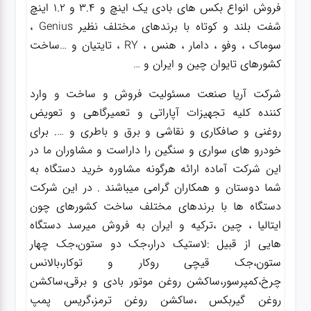
فروش انواع بکس های بادی یک اینچ و 3.4 و 1.2 اینچ
شفت بلند و کوتاه با برندهای مختلف نظیر Genius ،
سوماک ، وفو ، دامار ، هنس ، RY ، تایتیان و …ساخت
کشورهای تایوان چین و ایران و …
شرکت آریا صنعت مسئولیت فروش و ساخت و وارد
کننده کلیه تجهیزات آپاراتی و تعمیرگاهی و تعویض
روغنی و صافکاری و نقاشی و برق و باطری و …. برای
خودرو های سواری و سنگین را داراست و مشاوران ما در
این شرکت آماده ارائه هرگونه مشاوره خرید دستگاه به
شما دوستان و همکاران گرامی میباشند . در این شرکت
دستگاه ها با برندهای مختلف ساخت کشورهای چون
ایتالیا ، چین ،ترکیه و ایران به فروش میرسد دستگاه
هایی از قبیل :لاستیک درار،جک دو ستون،جک چهار
ستون،جک قیچی روکار و توکار،بالانس
چرخ،کمپرسور،ساکشن روغن موتور بادی و برقی،ساکشن
روغن گیربکس ،ساکشن روغن ترمز،گریس پمپ