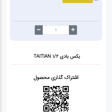
صافکاری
و نقاشی
کارواش
لوازم
یدکی
بکس بادی TAITIAN 1/2
معاینه
فنی
اشتراک گذاری محصول