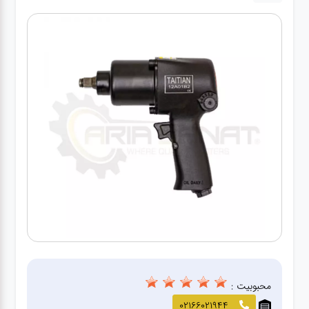
آپاراتی
تعویض
روغنی
مکانیکی
جلوبندی
برق و
باطری و
دیاگ
محبوبیت :
02166021944