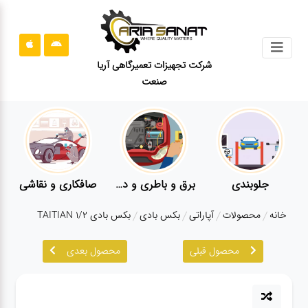
جستجو
شرکت تجهیزات تعمیرگاهی آریا
صنعت
محصولات
قوانین
سایت
ارتباط
باما
جلوبندی
برق و باطری و دیاگ
صافکاری و نقاشی
درباره
خانه
محصولات
آپاراتی
بکس بادی
بکس بادی TAITIAN 1/2
ما
محصول قبلی
محصول بعدی
بلاگ
محصولات