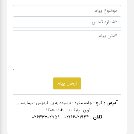
آدرس :
کرج - جاده ملارد - نرسیده به پل فردیس - بیمارستان
آرین - پلاک 10 - طبقه همکف
تلفن :
02166021944 - 02632302759