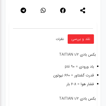
نقد و بررسی
نظرات
بکس بادی TAITIAN 1/2
باد ورودی = ۹۰ psi
قدرت گشتاور = ۶۶۰ نیوتون
فشار هوا = ۸-۶ بار
بکس بادی TAITIAN 1/2