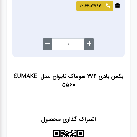
صافکاری
02166021944
و نقاشی
کارواش
لوازم
یدکی
بکس بادی ۳/۴ سوماک تایوان مدل SUMAKE-
معاینه
5560
فنی
اشتراک گذاری محصول