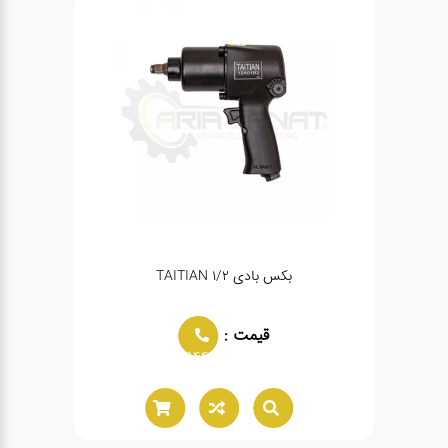
بکس بادی TAITIAN 1/2
قیمت :
02166021944