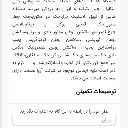
دستگاه ها با برندهای مختلف ساخت کشورهای چون
ایتالیا ، چین ،ترکیه و ایران به فروش میرسد دستگاه
هایی از قبیل :لاستیک درار،جک دو ستون،جک چهار
ستون،جک قیچی روکار و توکار،بالانس
چرخ،کمپرسور،ساکشن روغن موتور بادی و برقی،ساکشن
روغن گیربکس ،ساکشن روغن ترمز،گریس پمپ
،واسکازین پمپ ، ساکشن روغن هیدرولیک ،بکس
بادی،جک سوسماری،جک شاسی کن،جک صافکاری،PDR ،
فنر جمع کن ،شارژ گاز کولر،دیاگ،انژکتورشور و …. لازم به
ذکر است کلیه اجناس موجود در شرکت آریا صنعت دارای
ضمانت اصالت می باشد.
توضیحات تکمیلی
نظر خود را در رابطه با این کالا به اشتراک بگذارید