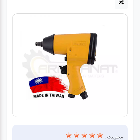
آپاراتی
تعویض
روغنی
مکانیکی
جلوبندی
برق و
باطری و
دیاگ
محبوبیت :