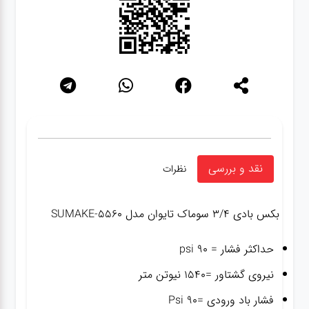
نقد و بررسی
نظرات
بکس بادی ۳/۴ سوماک تایوان مدل SUMAKE-5560
حداکثر فشار = ۹۰ psi
نیروی گشتاور =۱۵۴۰ نیوتن متر
فشار باد ورودی =۹۰ Psi