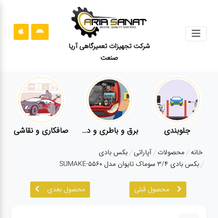
جستجو
شرکت تجهیزات تعمیرگاهی آریا
صنعت
محصولات
قوانین
سایت
ارتباط
باما
جلوبندی
برق و باطری و دیاگ
صافکاری و نقاشی
درباره
خانه
محصولات
آپاراتی
بکس بادی
ما
بکس بادی ۳/۴ سوماک تایوان مدل SUMAKE-5560
بلاگ
محصول قبلی
محصول بعدی
محصولات