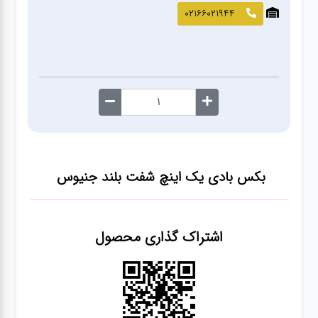
صافکاری
02166021944
و نقاشی
کارواش
لوازم
یدکی
بکس بادی یک اینچ شفت بلند جنیوس
معاینه
فنی
اشتراک گذاری محصول