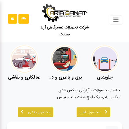
جستجو
شرکت تجهیزات تعمیرگاهی آریا
صنعت
محصولات
قوانین
سایت
ارتباط
باما
جلوبندی
برق و باطری و دیاگ
صافکاری و نقاشی
درباره
خانه
محصولات
آپاراتی
بکس بادی
ما
بکس بادی یک اینچ شفت بلند جنیوس
بلاگ
محصول قبلی
محصول بعدی
محصولات