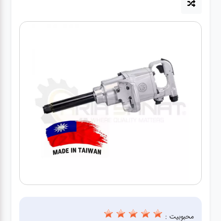
آپاراتی
تعویض
روغنی
مکانیکی
جلوبندی
برق و
باطری و
دیاگ
محبوبیت :