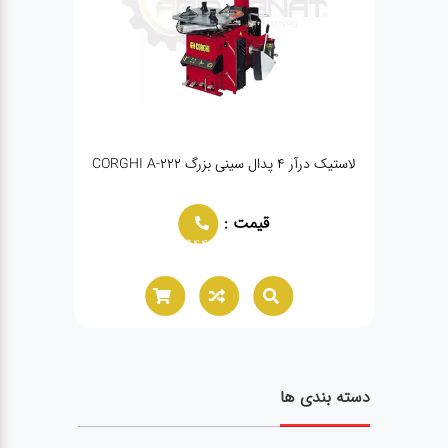
لاستیک درآر ۴ پدال سینی بزرگ CORGHI A-222
لاستیک
قیمت :
02166021944
دسته بندی ها