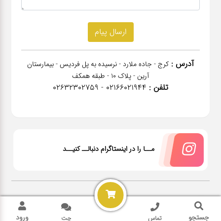
آدرس :
کرج - جاده ملارد - نرسیده به پل فردیس - بیمارستان
آرین - پلاک 10 - طبقه همکف
تلفن :
02166021944 - 02632302759
مــا را در اینستاگرام دنبالــ کنیــد
2026 @ All rights reserved Power by
NanoPardazan
جستجو
ورود
تماس
چت