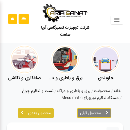
جستجو
شرکت تجهیزات تعمیرگاهی آریا
صنعت
محصولات
قوانین
سایت
ارتباط
باما
جلوبندی
برق و باطری و دیاگ
صافکاری و نقاشی
درباره
خانه
محصولات
برق و باطری و دیاگ
تست و تنظیم چراغ
ما
دستگاه تنظیم نورچراغ Mess matic
بلاگ
محصول قبلی
محصول بعدی
محصولات