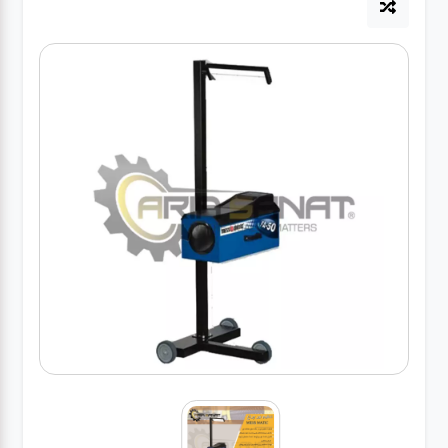
آپاراتی
تعویض
روغنی
مکانیکی
جلوبندی
برق و
باطری و
دیاگ