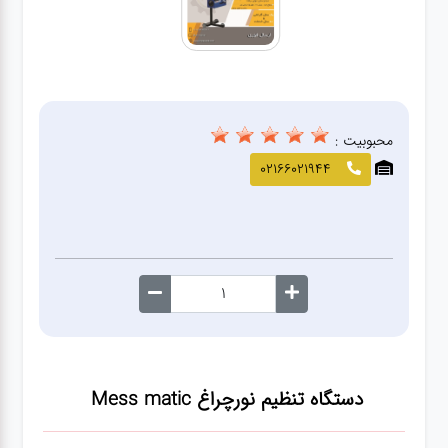
صافکاری
و نقاشی
کارواش
محبوبیت :
لوازم
02166021944
یدکی
معاینه
فنی
دستگاه تنظیم نورچراغ Mess matic