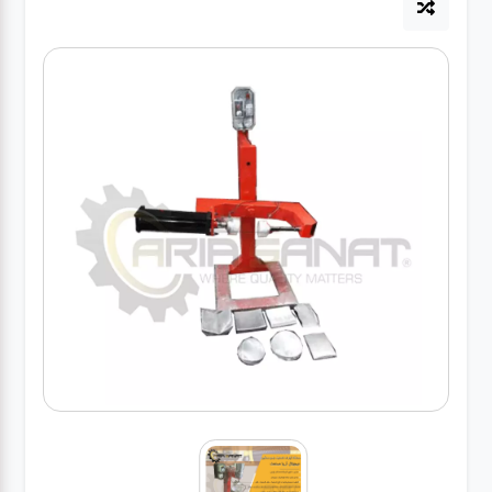
آپاراتی
تعویض
روغنی
مکانیکی
جلوبندی
برق و
باطری و
دیاگ