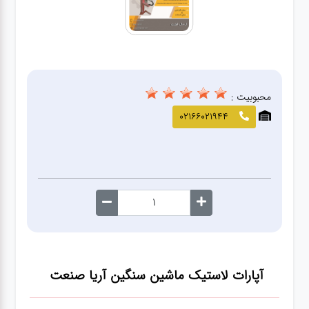
صافکاری
و نقاشی
کارواش
محبوبیت :
لوازم
02166021944
یدکی
معاینه
فنی
آپارات لاستیک ماشین سنگین آریا صنعت