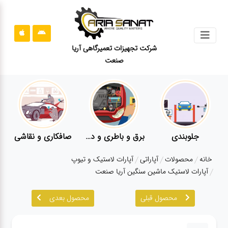
جستجو
شرکت تجهیزات تعمیرگاهی آریا
صنعت
محصولات
قوانین
سایت
ارتباط
باما
ی
برق و باطری و دیاگ
صافکاری و نقاشی
کارواش
درباره
خانه
محصولات
آپاراتی
آپارات لاستیک و تیوپ
ما
آپارات لاستیک ماشین سنگین آریا صنعت
بلاگ
محصول قبلی
محصول بعدی
محصولات