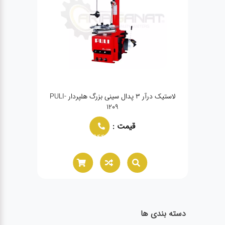
لاستیک درآر ۳ پدال سینی بزرگ هلپردار PULI-
پمپ باد ۱۳۰۰ لیتری تحت فشار آریاصنعت
1209
قیمت :
02166021944
دسته بندی ها