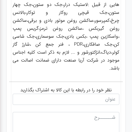
هایی از قبیل :لاستیک درار،جک دو ستون،جک چهار
ستون،جک قیچی روکار و توکار،بالانس
چرخ،کمپرسور،ساکشن روغن موتور بادی و برقی،ساکشن
روغن گیربکس ،ساکشن روغن ترمز،گریس پمپ
،واسکازین پمپ ،بکس بادی،جک سوسماری،جک شاسی
کن،جک صافکاری،PDR ، فنر جمع کن ،شارژ گاز
کولر،دیاگ،انژکتورشور و …. لازم به ذکر است کلیه اجناس
موجود در شرکت آریا صنعت دارای ضمانت اصالت می
باشد.
نظر خود را در رابطه با این کالا به اشتراک بگذارید