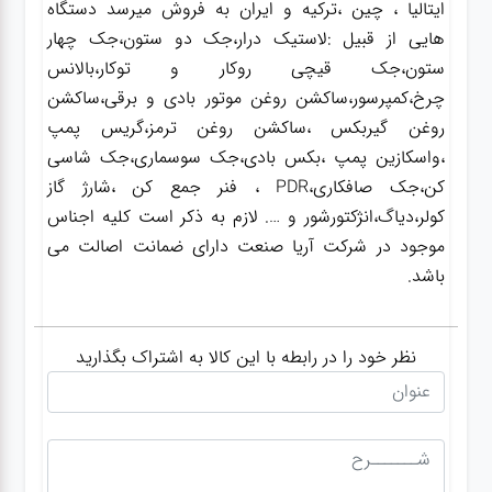
ایتالیا ، چین ،ترکیه و ایران به فروش میرسد دستگاه
هایی از قبیل :لاستیک درار،جک دو ستون،جک چهار
ستون،جک قیچی روکار و توکار،بالانس
چرخ،کمپرسور،ساکشن روغن موتور بادی و برقی،ساکشن
روغن گیربکس ،ساکشن روغن ترمز،گریس پمپ
،واسکازین پمپ ،بکس بادی،جک سوسماری،جک شاسی
کن،جک صافکاری،PDR ، فنر جمع کن ،شارژ گاز
کولر،دیاگ،انژکتورشور و …. لازم به ذکر است کلیه اجناس
موجود در شرکت آریا صنعت دارای ضمانت اصالت می
باشد.
نظر خود را در رابطه با این کالا به اشتراک بگذارید