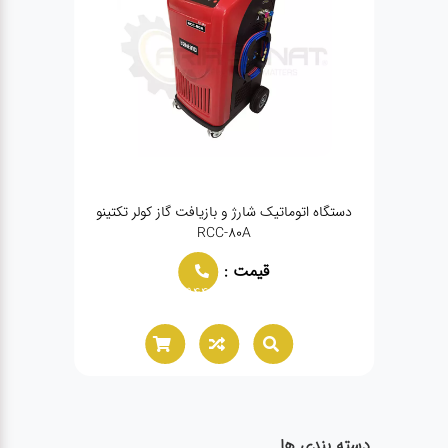
دستگاه اتوماتیک شارژ و بازیافت گاز کولر تکتینو
دستگ
RCC-80A
قیمت :
02166021944
دسته بندی ها