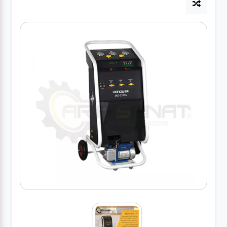
آپاراتی
تعویض
روغنی
مکانیکی
جلوبندی
برق و
باطری و
دیاگ