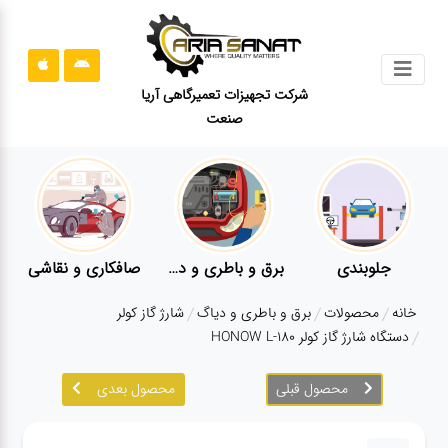
جستجو
شرکت تجهیزات تعمیرگاهی آریا
صنعت
محصولات
قوانین
سایت
ارتباط
باما
جلوبندی
برق و باطری و دیاگ
صافکاری و نقاشی
درباره
خانه
محصولات
برق و باطری و دیاگ
شارژ گاز کولر
ما
دستگاه شارژ گاز کولر HONOW L-180
بلاگ
محصول قبلی
محصول بعدی
محصولات