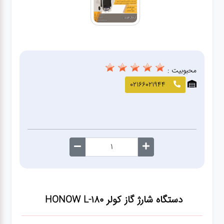
صافکاری
و نقاشی
کارواش
محبوبیت :
لوازم
02166021944
یدکی
معاینه
فنی
دستگاه شارژ گاز کولر HONOW L-180