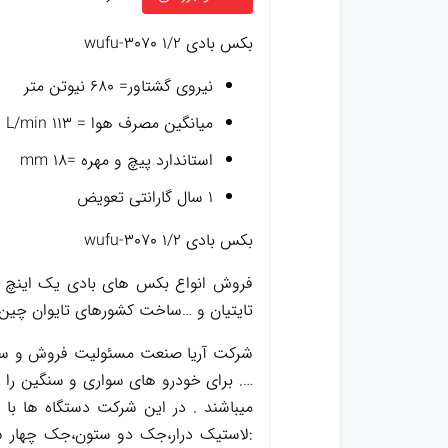
بکس بادی ۱/۲ wufu-3070
نیروی گشتاور= ۶۸۰ نیوتن متر
میانگین مصرف هوا = L/min 113
استاندارد پیچ و مهره =۱۸ mm
۱ سال گارانتی تعویض
بکس بادی ۱/۲ wufu-3070
تایتیان و …ساخت کشورهای تایوان چین و
شرکت آریا صنعت مسئولیت فروش و ساخت
…. برای خودرو های سواری و سنگین را د
میباشند . در این شرکت دستگاه ها با
:لاستیک درار،جک دو ستون،جک چهار س