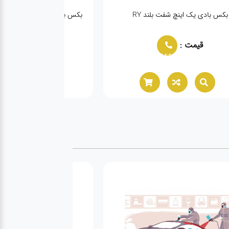
بکس بادی یک اینچ شفت بلند RY
5560
قیمت :
قیمت :
944
02166021944