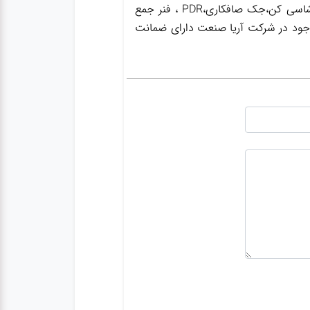
،ساکشن روغن ترمز،گریس پمپ ،واسکازین پمپ ، ساکشن روغن هیدرولیک ،بکس بادی،جک سوسماری،جک شاسی کن،جک صافکاری،PDR ، فنر جمع
 موجود در شرکت آریا صنعت دارای ضمانت