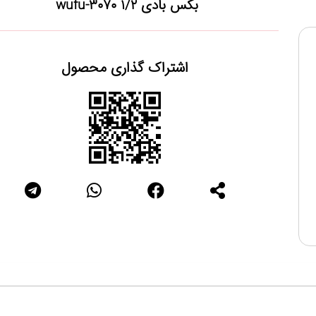
بکس بادی ۱/۲ wufu-3070
اشتراک گذاری محصول