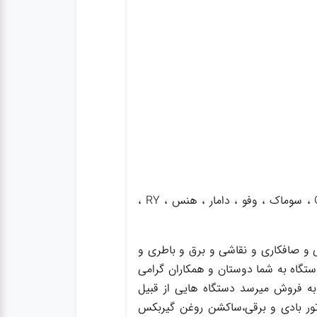
فروش انواع بکس های بادی یک اینچ و 3.4 و 1.2 اینچ شفت بلند و کوتاه با برندهای مختلف نظیر Genius ، سوماک ، وفو ، دامار ، هنس ، RY ،
و صافکاری و نقاشی و برق و باطری و
ستگاه به شما دوستان و همکاران گرامی
به فروش میرسد دستگاه هایی از قبیل
ور بادی و برقی،ساکشن روغن گیربکس