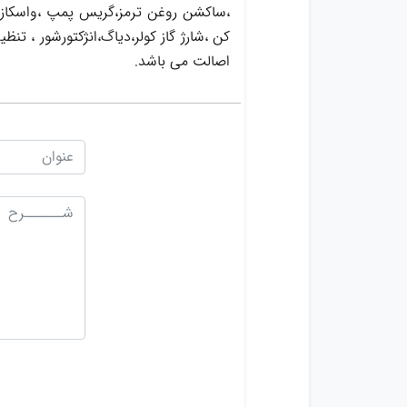
کن ،شارژ گاز کولر،دیاگ،انژکتورشور ، ت
اصالت می باشد.