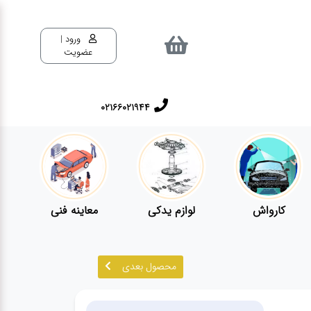
ورود |
عضویت
02166021944
کارواش
لوازم یدکی
معاینه فنی
محصول بعدی