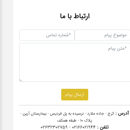
ارتباط با ما
آدرس :
کرج - جاده ملارد - نرسیده به پل فردیس - بیمارستان آرین -
پلاک 10 - طبقه همکف
تلفن :
02166021944 - 02632302759