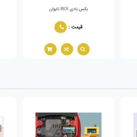
بکس بادی BEX تایوان
قیمت :
02166021944