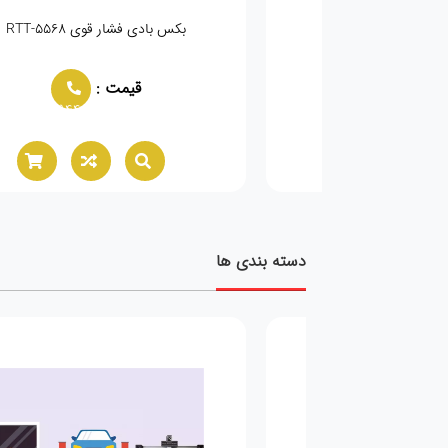
۴۰۰
بکس بادی فشار قوی RTT-5568
مت :
قیمت :
02166021944
02166021944
دسته بندی ها