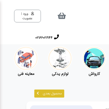
ورود |
عضویت
02166021944
کارواش
لوازم یدکی
معاینه فنی
محصول بعدی