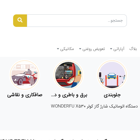
بلاگ
آپاراتی
تعویض روغنی
مکانیکی
جلوبندی
برق و باطری و دیاگ
صافکاری و نقاشی
دستگاه اتوماتیک شارژ گاز کولر WONDERFU X530