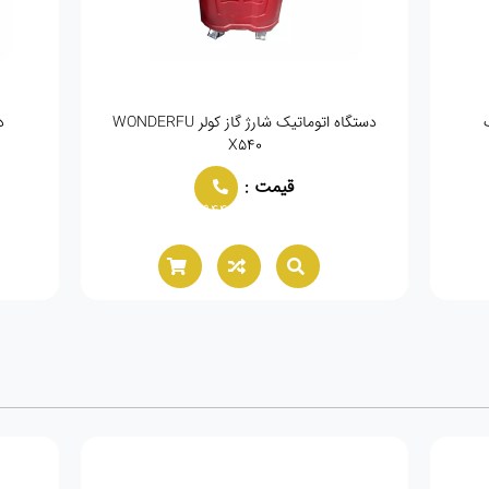
دستگاه اتوماتیک شارژ گاز کولر WONDERFU
د
X540
قیمت :
02166021944