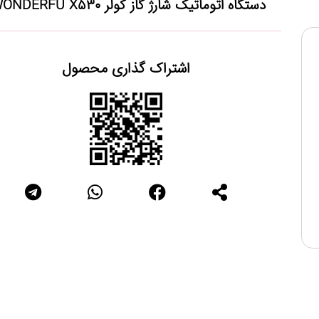
دستگاه اتوماتیک شارژ گاز کولر WONDERFU X530
اشتراک گذاری محصول