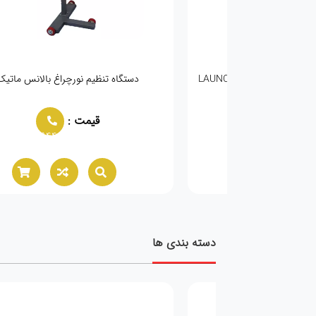
ژکتور LAUNCH-602A
دستگاه تنظیم نورچراغ بالانس ماتیک
مت :
قیمت :
02166021944
02166021944
دسته بندی ها