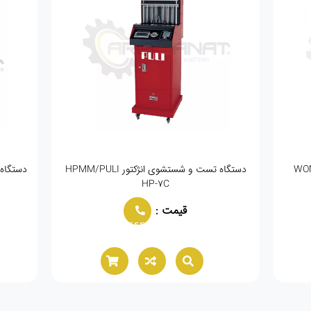
ولر WONDERFU
دستگاه تست و شستشوی انژکتور HPMM/PULI
دستگاه تس
HP-7C
قیمت :
02166021944