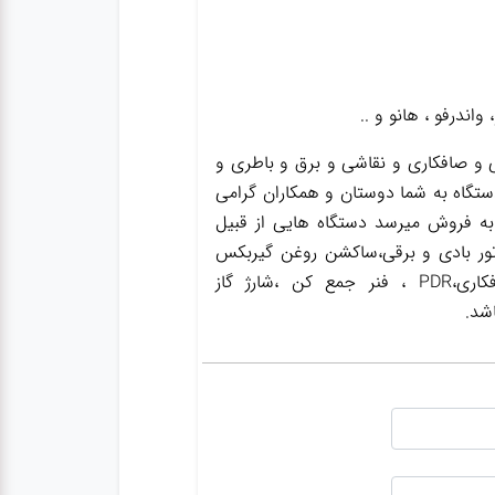
اندرفو ، هانو و ..
و صافکاری و نقاشی و برق و باطری و
ستگاه به شما دوستان و همکاران گرامی
به فروش میرسد دستگاه هایی از قبیل
ور بادی و برقی،ساکشن روغن گیربکس
،ساکشن روغن ترمز،گریس پمپ ،واسکازین پمپ ،بکس بادی،جک سوسماری،جک شاسی کن،جک صافکاری،PDR ، فنر جمع کن ،شارژ گاز
شد.