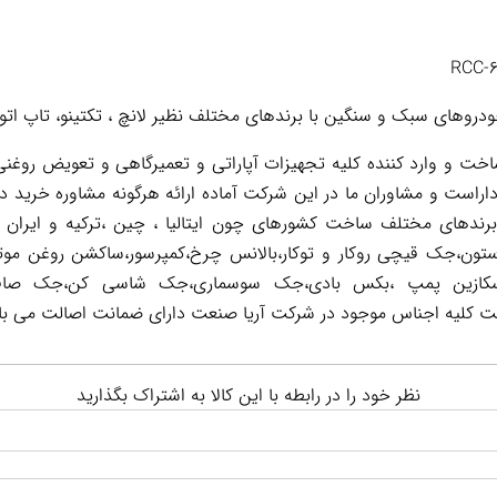
دروهای سبک و سنگین با برندهای مختلف نظیر لانچ ، تکتینو، تاپ اتو، و
 و وارد کننده کلیه تجهیزات آپاراتی و تعمیرگاهی و تعویض روغنی 
اراست و مشاوران ما در این شرکت آماده ارائه هرگونه مشاوره خرید د
 برندهای مختلف ساخت کشورهای چون ایتالیا ، چین ،ترکیه و ایران 
تون،جک قیچی روکار و توکار،بالانس چرخ،کمپرسور،ساکشن روغن موت
ر است کلیه اجناس موجود در شرکت آریا صنعت دارای ضمانت اصالت می با
نظر خود را در رابطه با این کالا به اشتراک بگذارید