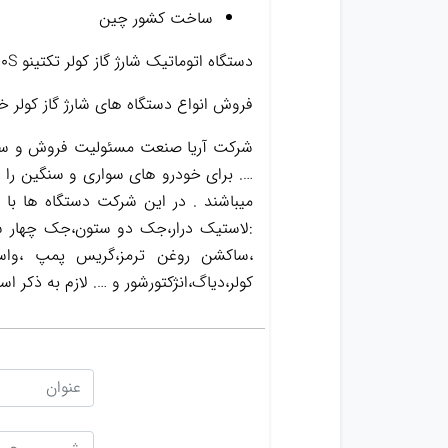
ساخت کشور چین
دستگاه اتوماتیک شارژ گاز کولر تکتینو RCC-60S
فروش انواع دستگاه های شارژ گاز کولر خو
شرکت آریا صنعت مسئولیت فروش و ساخت
…. برای خودرو های سواری و سنگین را د
میباشند . در این شرکت دستگاه ها با
:لاستیک درار،جک دو ستون،جک چهار س
کولر،دیاگ،انژکتورشور و …. لازم به ذک