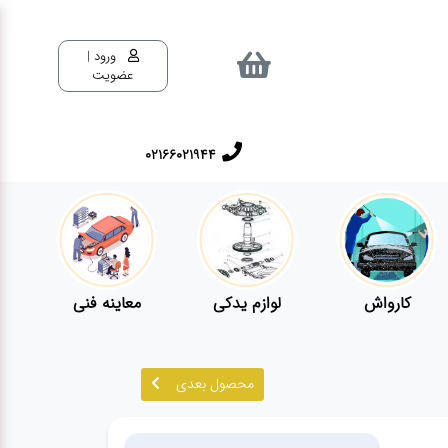
ورود |
عضویت
02166021944
کارواش
لوازم یدکی
معاینه فنی
محصول بعدی