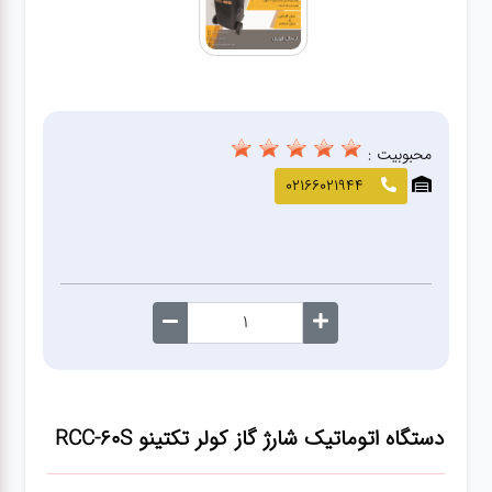
صافکاری
و نقاشی
کارواش
محبوبیت :
لوازم
02166021944
یدکی
معاینه
فنی
دستگاه اتوماتیک شارژ گاز کولر تکتینو RCC-60S