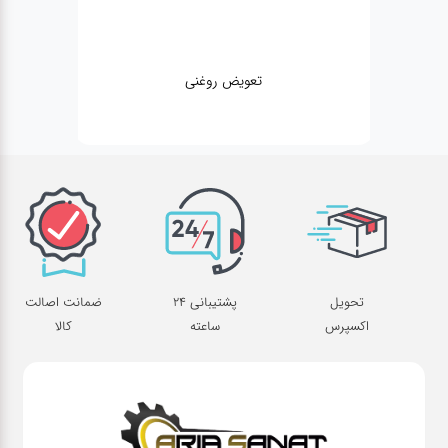
تعویض روغنی
تحویل
پشتیبانی 24
ضمانت اصالت
اکسپرس
ساعته
کالا