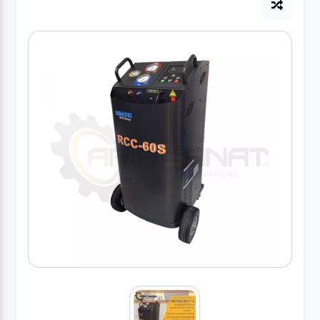
آپاراتی
تعویض
روغنی
مکانیکی
جلوبندی
برق و
باطری و
دیاگ