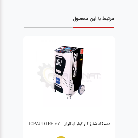
مرتبط با این محصول
دستگاه شارژ گاز کولر ایتالیایی TOPAUTO RR 501
د