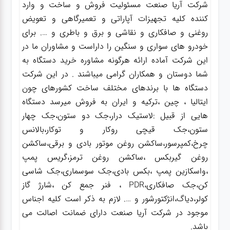
شرکت آریا صنعت مسئولیت فروش و ساخت و وارد
کننده کلیه تجهیزات آپاراتی و تعمیرگاهی و تعویض
روغنی و صافکاری و نقاشی و برق و باطری و …. برای
خودرو های سواری و سنگین را داراست و مشاوران ما در
این شرکت آماده ارائه هرگونه مشاوره خرید دستگاه به
شما دوستان و همکاران گرامی میباشند . در این شرکت
دستگاه ها با برندهای مختلف ساخت کشورهای چون
ایتالیا ، چین ،ترکیه و ایران به فروش میرسد دستگاه
هایی از قبیل :لاستیک درار،جک دو ستون،جک چهار
ستون،جک قیچی روکار و توکار،بالانس
چرخ،کمپرسور،ساکشن روغن موتور بادی و برقی،ساکشن
روغن گیربکس ،ساکشن روغن ترمز،گریس پمپ
،واسکازین پمپ ،بکس بادی،جک سوسماری،جک شاسی
کن،جک صافکاری،PDR ، فنر جمع کن ،شارژ گاز
کولر،دیاگ،انژکتورشور و …. لازم به ذکر است کلیه اجناس
موجود در شرکت آریا صنعت دارای ضمانت اصالت می
باشد.