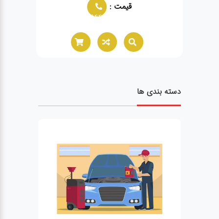
قیمت :
02166021944
دسته بندی ها