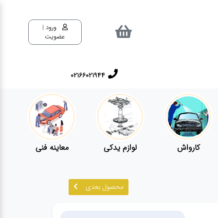
ورود |
عضویت
02166021944
کارواش
لوازم یدکی
معاینه فنی
محصول بعدی