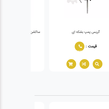
گریس پمپ بشکه ای
ساکشن روغن گیربکس اتوماتیک تکتین
قیمت :
قیمت :
944
02166021944