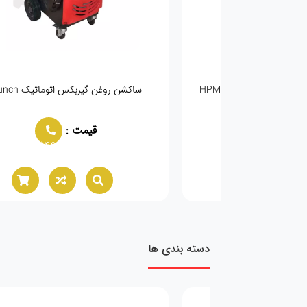
ساکشن روغن گیربکس اتوماتیک HPMM GD-
ساکشن روغن گیربکس اتوماتیک launch
322
مت :
قیمت :
02166021944
02166021944
دسته بندی ها