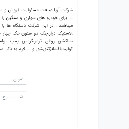
شرکت آریا صنعت مسئولیت فروش و ساخت
…. برای خودرو های سواری و سنگین را د
میباشند . در این شرکت دستگاه ها با
:لاستیک درار،جک دو ستون،جک چهار س
کولر،دیاگ،انژکتورشور و …. لازم به ذک