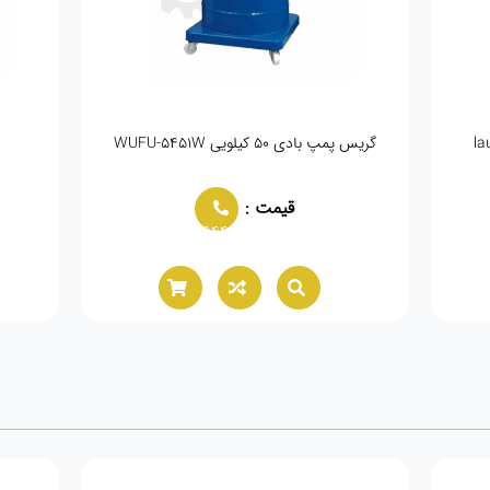
گریس پمپ بادی ۵۰ کیلویی WUFU-5451W
قیمت :
02166021944