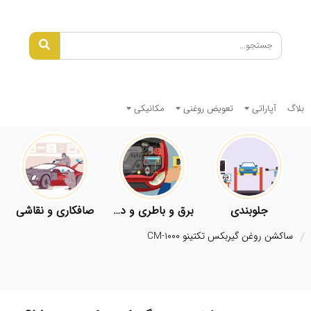
بلاگ
آپاراتی
تعویض روغنی
مکانیکی
جلوبندی
برق و باطری و دیاگ
صافکاری و نقاشی
ساکشن روغن گیربکس تکتینو CM-1000