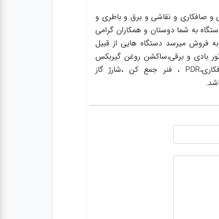
و صافکاری و نقاشی و برق و باطری و
ستگاه به شما دوستان و همکاران گرامی
به فروش میرسد دستگاه هایی از قبیل
ور بادی و برقی،ساکشن روغن گیربکس
،ساکشن روغن ترمز،گریس پمپ ،واسکازین پمپ ،بکس بادی،جک سوسماری،جک شاسی کن،جک صافکاری،PDR ، فنر جمع کن ،شارژ گاز
شد.