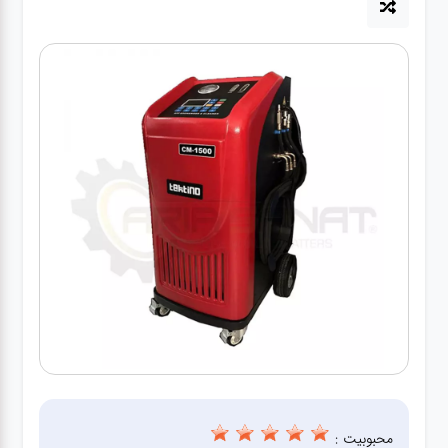
آپاراتی
تعویض
روغنی
مکانیکی
جلوبندی
برق و
باطری و
دیاگ
محبوبیت :