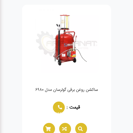
ساکشن روغن برقی گولرسان مدل ۶۹۸۰
سا
قیمت :
02166021944