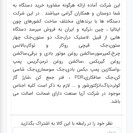
این شرکت آماده ارائه هرگونه مشاوره خرید دستگاه به
شما دوستان و همکاران گرامی میباشند . در این شرکت
دستگاه ها با برندهای مختلف ساخت کشورهای چون
ایتالیا ، چین ،ترکیه و ایران به فروش میرسد دستگاه
هایی از قبیل :لاستیک درار،جک دو ستون،جک چهار
ستون،جک قیچی روکار و توکار،بالانس
چرخ،کمپرسور،ساکشن روغن موتور بادی و برقی،ساکشن
روغن گیربکس ،ساکشن روغن ترمز،گریس پمپ
،واسکازین پمپ ،بکس بادی،جک سوسماری،جک شاسی
کن،جک صافکاری،PDR ، فنر جمع کن ،شارژ گاز
کولر،دیاگ،انژکتورشور و …. لازم به ذکر است کلیه اجناس
موجود در شرکت آریا صنعت دارای ضمانت اصالت می
باشد.
نظر خود را در رابطه با این کالا به اشتراک بگذارید