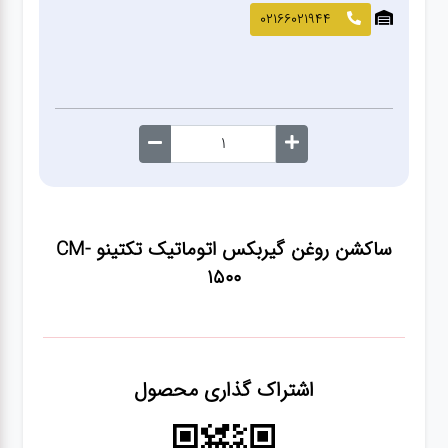
صافکاری
02166021944
و نقاشی
کارواش
لوازم
یدکی
ساکشن روغن گیربکس اتوماتیک تکتینو CM-
معاینه
1500
فنی
اشتراک گذاری محصول