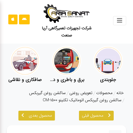
جستجو
شرکت تجهیزات تعمیرگاهی آریا
صنعت
محصولات
قوانین
سایت
ارتباط
باما
جلوبندی
برق و باطری و دیاگ
صافکاری و نقاشی
درباره
خانه
محصولات
تعویض روغنی
ساکشن روغن گیربکس
ما
ساکشن روغن گیربکس اتوماتیک تکتینو CM-1500
بلاگ
محصول قبلی
محصول بعدی
محصولات