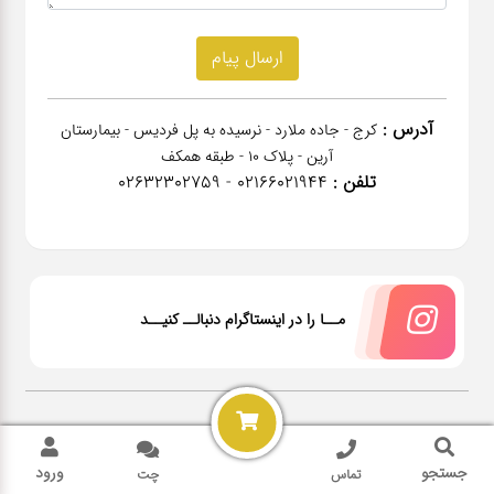
آدرس :
کرج - جاده ملارد - نرسیده به پل فردیس - بیمارستان
آرین - پلاک 10 - طبقه همکف
تلفن :
02166021944 - 02632302759
مــا را در اینستاگرام دنبالــ کنیــد
2026 @ All rights reserved Power by
NanoPardazan
جستجو
ورود
تماس
چت