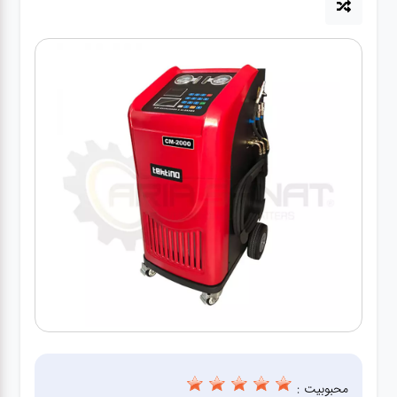
آپاراتی
تعویض
روغنی
مکانیکی
جلوبندی
برق و
باطری و
دیاگ
محبوبیت :