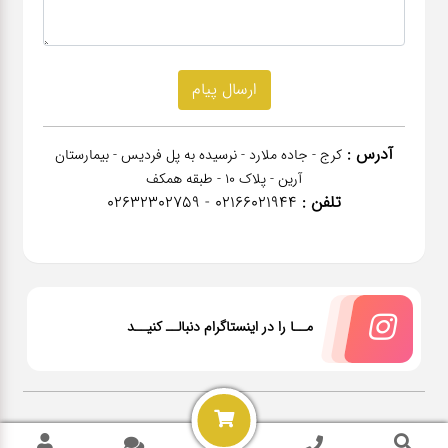
آدرس :
کرج - جاده ملارد - نرسیده به پل فردیس - بیمارستان
آرین - پلاک 10 - طبقه همکف
تلفن :
02166021944 - 02632302759
مــا را در اینستاگرام دنبالــ کنیــد