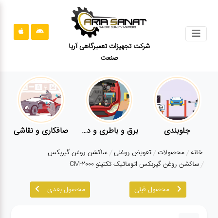
جستجو
شرکت تجهیزات تعمیرگاهی آریا
صنعت
محصولات
قوانین
سایت
ارتباط
باما
جلوبندی
برق و باطری و دیاگ
صافکاری و نقاشی
درباره
خانه
محصولات
تعویض روغنی
ساکشن روغن گیربکس
ما
ساکشن روغن گیربکس اتوماتیک تکتینو CM-2000
بلاگ
محصول قبلی
محصول بعدی
محصولات