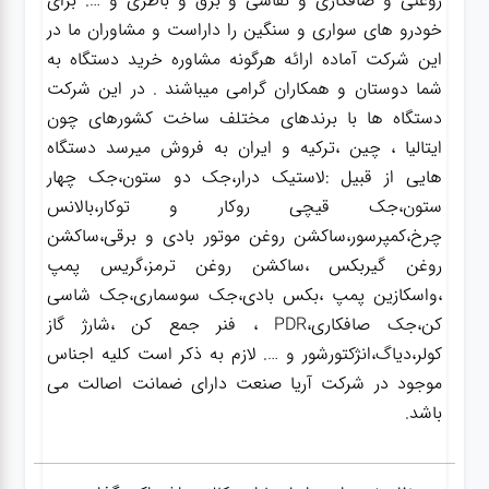
روغنی و صافکاری و نقاشی و برق و باطری و …. برای
خودرو های سواری و سنگین را داراست و مشاوران ما در
این شرکت آماده ارائه هرگونه مشاوره خرید دستگاه به
شما دوستان و همکاران گرامی میباشند . در این شرکت
دستگاه ها با برندهای مختلف ساخت کشورهای چون
ایتالیا ، چین ،ترکیه و ایران به فروش میرسد دستگاه
هایی از قبیل :لاستیک درار،جک دو ستون،جک چهار
ستون،جک قیچی روکار و توکار،بالانس
چرخ،کمپرسور،ساکشن روغن موتور بادی و برقی،ساکشن
روغن گیربکس ،ساکشن روغن ترمز،گریس پمپ
،واسکازین پمپ ،بکس بادی،جک سوسماری،جک شاسی
کن،جک صافکاری،PDR ، فنر جمع کن ،شارژ گاز
کولر،دیاگ،انژکتورشور و …. لازم به ذکر است کلیه اجناس
موجود در شرکت آریا صنعت دارای ضمانت اصالت می
باشد.