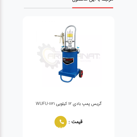
گریس پمپ بادی ۱۲ کیلویی WUFU-1121
قیمت :
02166021944