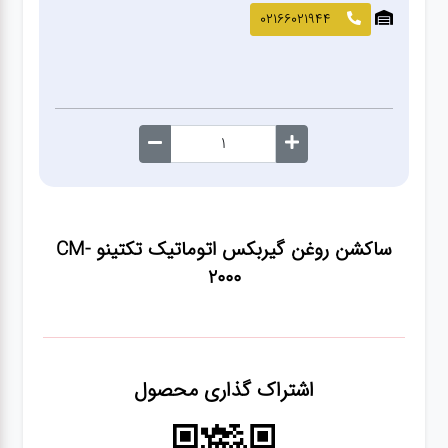
صافکاری
02166021944
و نقاشی
کارواش
لوازم
یدکی
ساکشن روغن گیربکس اتوماتیک تکتینو CM-
معاینه
2000
فنی
اشتراک گذاری محصول