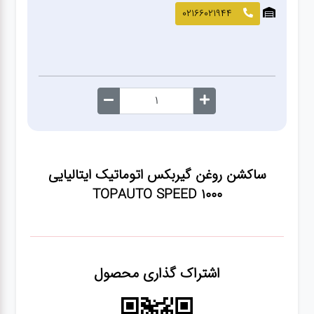
صافکاری
02166021944
و نقاشی
کارواش
لوازم
یدکی
ساکشن روغن گیربکس اتوماتیک ایتالیایی
معاینه
TOPAUTO SPEED 1000
فنی
اشتراک گذاری محصول