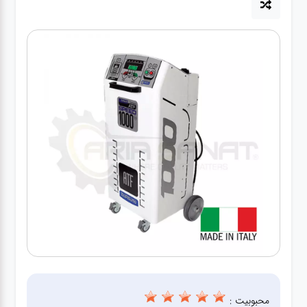
آپاراتی
تعویض
روغنی
مکانیکی
جلوبندی
برق و
باطری و
دیاگ
محبوبیت :