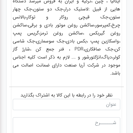
ایتالیا ، چین ،ترکیه و ایران به فروش میرسد دستگاه
هایی از قبیل :لاستیک درار،جک دو ستون،جک چهار
ستون،جک قیچی روکار و توکار،بالانس
چرخ،کمپرسور،ساکشن روغن موتور بادی و برقی،ساکشن
روغن گیربکس ،ساکشن روغن ترمز،گریس پمپ
،واسکازین پمپ ،بکس بادی،جک سوسماری،جک شاسی
کن،جک صافکاری،PDR ، فنر جمع کن ،شارژ گاز
کولر،دیاگ،انژکتورشور و …. لازم به ذکر است کلیه اجناس
موجود در شرکت آریا صنعت دارای ضمانت اصالت می
باشد.
نظر خود را در رابطه با این کالا به اشتراک بگذارید