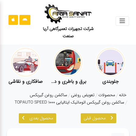
جستجو
شرکت تجهیزات تعمیرگاهی آریا
صنعت
محصولات
قوانین
سایت
ارتباط
باما
جلوبندی
برق و باطری و دیاگ
صافکاری و نقاشی
درباره
خانه
محصولات
تعویض روغنی
ساکشن روغن گیربکس
ما
ساکشن روغن گیربکس اتوماتیک ایتالیایی TOPAUTO SPEED 1000
بلاگ
محصول قبلی
محصول بعدی
محصولات