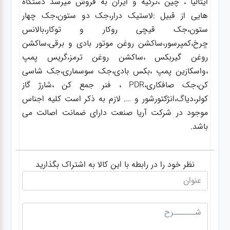
ایتالیا ، چین ،ترکیه و ایران به فروش میرسد دستگاه
هایی از قبیل :لاستیک درار،جک دو ستون،جک چهار
ستون،جک قیچی روکار و توکار،بالانس
چرخ،کمپرسور،ساکشن روغن موتور بادی و برقی،ساکشن
روغن گیربکس ،ساکشن روغن ترمز،گریس پمپ
،واسکازین پمپ ،بکس بادی،جک سوسماری،جک شاسی
کن،جک صافکاری،PDR ، فنر جمع کن ،شارژ گاز
کولر،دیاگ،انژکتورشور و …. لازم به ذکر است کلیه اجناس
موجود در شرکت آریا صنعت دارای ضمانت اصالت می
باشد.
نظر خود را در رابطه با این کالا به اشتراک بگذارید