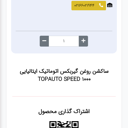
صافکاری
02166021944
و نقاشی
کارواش
لوازم
یدکی
ساکشن روغن گیربکس اتوماتیک ایتالیایی
معاینه
TOPAUTO SPEED 1000
فنی
اشتراک گذاری محصول