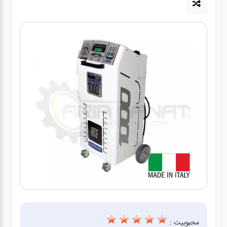
آپاراتی
تعویض
روغنی
مکانیکی
جلوبندی
برق و
باطری و
دیاگ
محبوبیت :