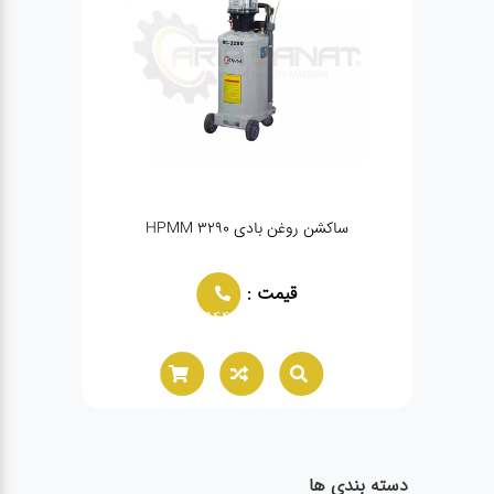
ساکشن روغن بادی HPMM 3290
سا
قیمت :
02166021944
دسته بندی ها