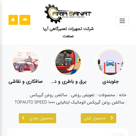
جستجو
شرکت تجهیزات تعمیرگاهی آریا
صنعت
محصولات
قوانین
سایت
ارتباط
باما
جلوبندی
برق و باطری و دیاگ
صافکاری و نقاشی
درباره
خانه
محصولات
تعویض روغنی
ساکشن روغن گیربکس
ما
ساکشن روغن گیربکس اتوماتیک ایتالیایی TOPAUTO SPEED 1000
بلاگ
محصول قبلی
محصول بعدی
محصولات