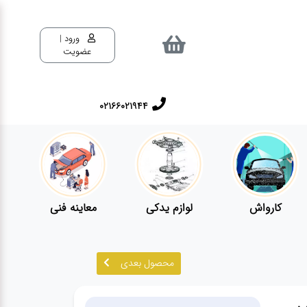
ورود |
عضویت
02166021944
کارواش
لوازم یدکی
معاینه فنی
محصول بعدی