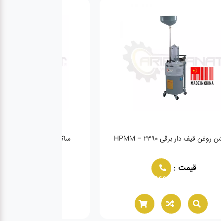
روغن قیف دار برقی HPMM – 2390
ساکشن روغن گیربکس اتوماتیک 
قیمت :
قیمت :
944
02166021944