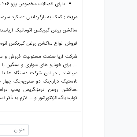
دارای اتصالات مخصوص پژو ۲۰۶ ، پژو ۲۰۷ ، پژو ۴۰۷ ، مگان ، تندر۹۰ ، ساندرو و AL4
مزیت :
کمک به بازگرداندن عملکرد سر
ساکشن روغن گیربکس اتوماتیک آریاصنعت 3001
فروش انواع ساکشن روغن گیربکس اتومات
شرکت آریا صنعت مسئولیت فروش و ساخت
…. برای خودرو های سواری و سنگین را د
میباشند . در این شرکت دستگاه ها با
:لاستیک درار،جک دو ستون،جک چهار س
کولر،دیاگ،انژکتورشور و …. لازم به ذک