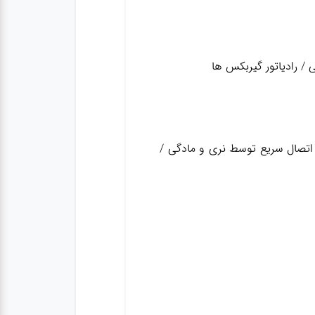
 / رادیاتور گیربکس ها
(۱ سفید – ۱ مشکی) شلنگ مشکی ۱٫۴ اینچ ۱۰ بار / اتصال سریع توسط نری و مادگی /