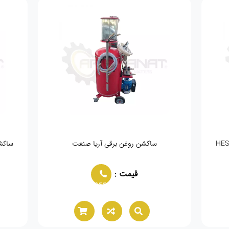
ساکشن روغن برقی آریا صنعت
ساکشن 
قیمت :
02166021944