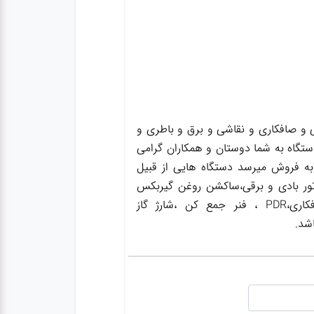
و صافکاری و نقاشی و برق و باطری و
ستگاه به شما دوستان و همکاران گرامی
به فروش میرسد دستگاه هایی از قبیل
ور بادی و برقی،ساکشن روغن گیربکس
،ساکشن روغن ترمز،گریس پمپ ،واسکازین پمپ ،بکس بادی،جک سوسماری،جک شاسی کن،جک صافکاری،PDR ، فنر جمع کن ،شارژ گاز
شد.