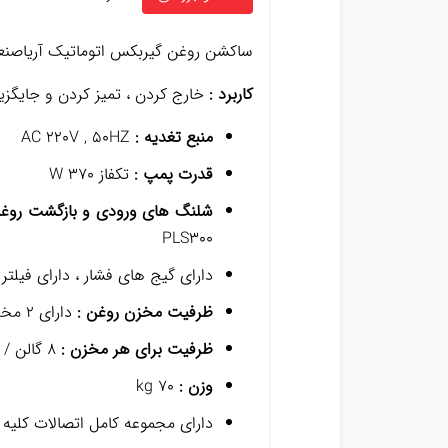
ساکشن روغن گیربکس اتوماتیک آریاصنعت 3001
کاربرد :
خارج کردن ، تمیز کردن و جایگزی
منبع تغدیه :
AC 220V , 50HZ
قدرت پمپ :
تکفاز W 370
شلنگ های ورودی و بازگشت روغن
PLS300
دارای گیج های فشار ، دارای فیلت
ظرفیت مخزن روغن :
دارای ۲ مخزن ( برای روغن جدید و قدیم )
ظرفیت برای هر مخزن :
۸ گالن / در مجموع ۴۰ L
وزن :
۷۰ kg
دارای مجموعه کامل اتصالات کلیه