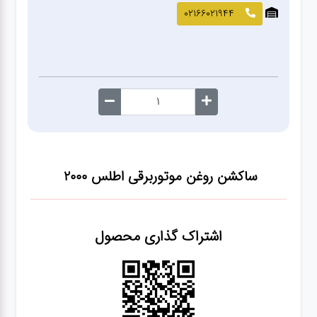
صافکاری
02166021944
و نقاشی
کارواش
لوازم
یدکی
ساکشن روغن موتوربرقی اطلس 2000
معاینه
فنی
اشتراک گذاری محصول