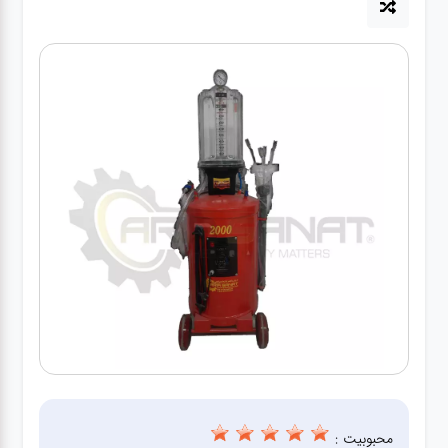
آپاراتی
تعویض
روغنی
مکانیکی
جلوبندی
برق و
باطری و
دیاگ
محبوبیت :