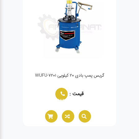
ماتیک HPMM GD-
گریس پمپ بادی ۲۰ کیلویی WUFU-7201
گریس پمپ 
قیمت :
02166021944