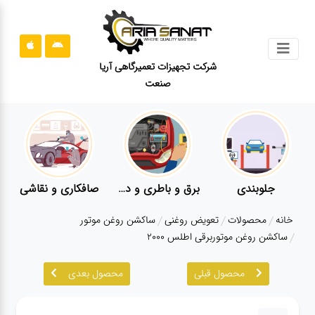
جستجو
شرکت تجهیزات تعمیرگاهی آریا
صنعت
محصولات
قوانین
سایت
ارتباط
باما
جلوبندی
برق و باطری و دیاگ
صافکاری و نقاشی
درباره
خانه
محصولات
تعویض روغنی
ساکشن روغن موتور
ما
ساکشن روغن موتوربرقی اطلس 2000
بلاگ
محصول قبلی
محصول بعدی
محصولات