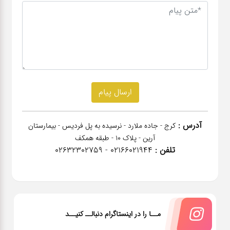
آدرس :
کرج - جاده ملارد - نرسیده به پل فردیس - بیمارستان
آرین - پلاک 10 - طبقه همکف
تلفن :
02166021944 - 02632302759
مــا را در اینستاگرام دنبالــ کنیــد