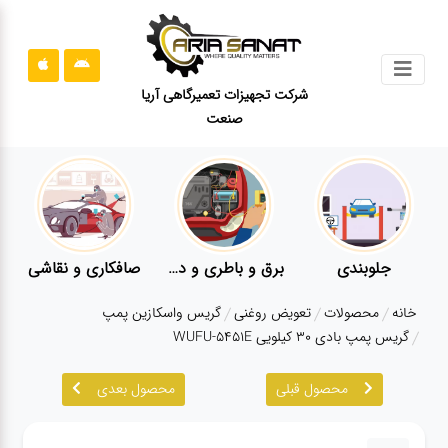
جستجو
شرکت تجهیزات تعمیرگاهی آریا
صنعت
محصولات
قوانین
سایت
ارتباط
باما
برق و باطری و دیاگ
صافکاری و نقاشی
کارواش
درباره
خانه
محصولات
تعویض روغنی
گریس واسکازین پمپ
ما
گریس پمپ بادی ۳۰ کیلویی WUFU-5451E
بلاگ
محصول قبلی
محصول بعدی
محصولات