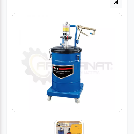
آپاراتی
تعویض
روغنی
مکانیکی
جلوبندی
برق و
باطری و
دیاگ