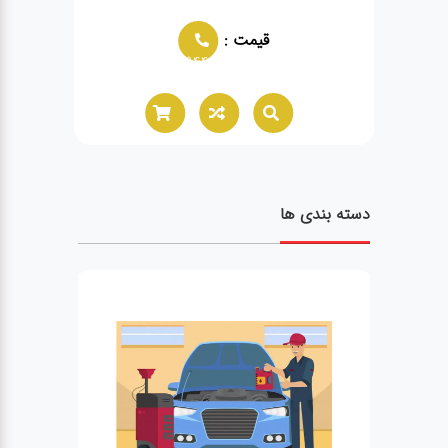
قیمت :
ق
02166021944
دسته بندی ها