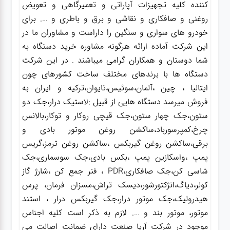
کننده کلیه تجهیزات آپاراتی و تعمیرگاهی و تعویض
روغنی و صافکاری و نقاشی و برق و باطری و …. برای
خودرو های سواری و سنگین را داراست و مشاوران ما در
این شرکت آماده ارائه هرگونه مشاوره خرید دستگاه به
شما دوستان و همکاران گرامی میباشند . در این شرکت
دستگاه ها با برندهای مختلف ساخت کشورهای چون
ایتالیا ، چین ،آلمان،سوئیس،تایوان،ترکیه و ایران به
فروش میرسد دستگاه هایی از قبیل :لاستیک درار،جک دو
ستون،جک چهار ستون،جک قیچی روکار و توکار،بالانس
چرخ،کمپرسورباد،ساکشن روغن موتور بادی و
برقی،ساکشن روغن گیربکس ،ساکشن روغن ترمز،گریس
پمپ ،واسکازین پمپ ،بکس بادی،جک سوسماری،جک
شاسی کن،جک صافکاری،PDR ، فنر جمع کن ،شارژ گاز
کولر،دیاگ،انژکتورشور،دیسک تراش،مسزان فرمان، پرس
هیدرولیک،جک موتور درار،جک گیربکس درار ، استند
موتور، موتور بند و …. لازم به ذکر است کلیه اجناس
موجود در شرکت آریا صنعت دارای ضمانت اصالت می