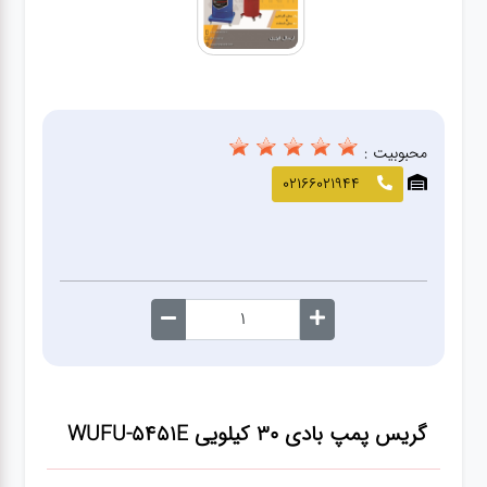
صافکاری
و نقاشی
کارواش
محبوبیت :
لوازم
02166021944
یدکی
معاینه
فنی
گریس پمپ بادی ۳۰ کیلویی WUFU-5451E