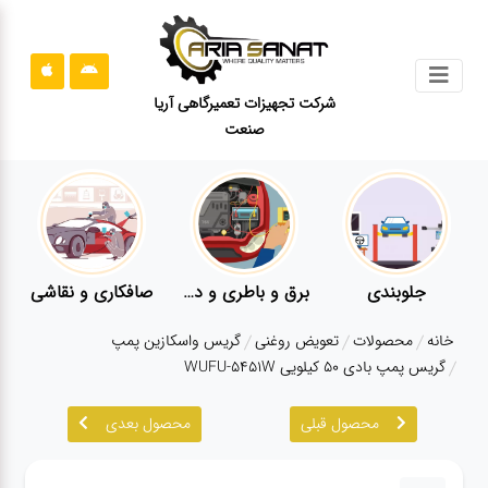
جستجو
شرکت تجهیزات تعمیرگاهی آریا
صنعت
محصولات
قوانین
سایت
ارتباط
باما
جلوبندی
برق و باطری و دیاگ
صافکاری و نقاشی
درباره
خانه
محصولات
تعویض روغنی
گریس واسکازین پمپ
ما
گریس پمپ بادی ۵۰ کیلویی WUFU-5451W
بلاگ
محصول قبلی
محصول بعدی
محصولات