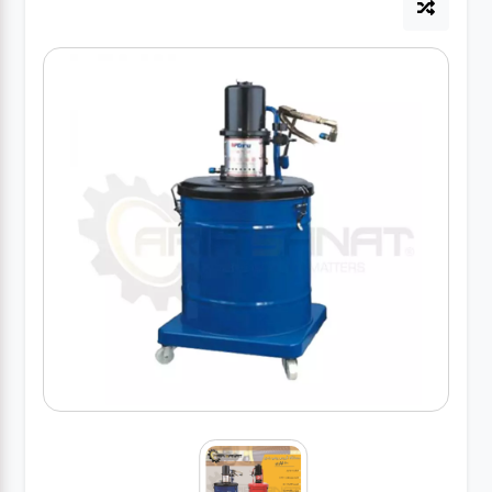
آپاراتی
تعویض
روغنی
مکانیکی
جلوبندی
برق و
باطری و
دیاگ