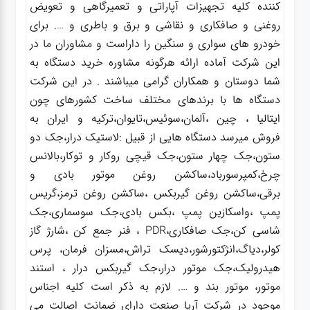
کننده کلیه تجهیزات آپاراتی و تعمیرگاهی و تعویض
روغنی و صافکاری و نقاشی و برق و باطری و …. برای
خودرو های سواری و سنگین را داراست و مشاوران ما در
این شرکت آماده ارائه هرگونه مشاوره خرید دستگاه به
شما دوستان و همکاران گرامی میباشند . در این شرکت
دستگاه ها با برندهای مختلف ساخت کشورهای چون
ایتالیا ، چین ،آلمان،سوئیس،تایوان،ترکیه و ایران به
فروش میرسد دستگاه هایی از قبیل :لاستیک درار،جک دو
ستون،جک چهار ستون،جک قیچی روکار و توکار،بالانس
چرخ،کمپرسورباد،ساکشن روغن موتور بادی و
برقی،ساکشن روغن گیربکس ،ساکشن روغن ترمز،گریس
پمپ ،واسکازین پمپ ،بکس بادی،جک سوسماری،جک
شاسی کن،جک صافکاری،PDR ، فنر جمع کن ،شارژ گاز
کولر،دیاگ،انژکتورشور،دیسک تراش،مسزان فرمان، پرس
هیدرولیک،جک موتور درار،جک گیربکس درار ، استند
موتور، موتور بند و …. لازم به ذکر است کلیه اجناس
موجود در شرکت آریا صنعت دارای ضمانت اصالت می