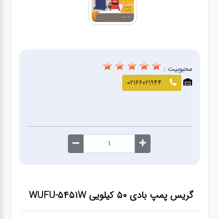
صافکاری
و نقاشی
کارواش
محبوبیت :
لوازم
02166021944
یدکی
معاینه
فنی
گریس پمپ بادی ۵۰ کیلویی WUFU-5451W