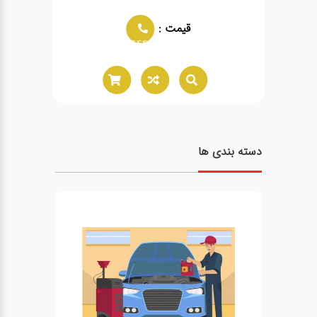
قیمت :
02166021944
دسته بندی ها