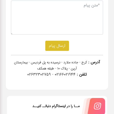
آدرس :
کرج - جاده ملارد - نرسیده به پل فردیس - بیمارستان
آرین - پلاک 10 - طبقه همکف
تلفن :
02166021944 - 02632302759
مــا را در اینستاگرام دنبالــ کنیــد