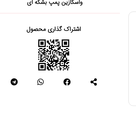
واسکازین پمپ بشکه ای
اشتراک گذاری محصول