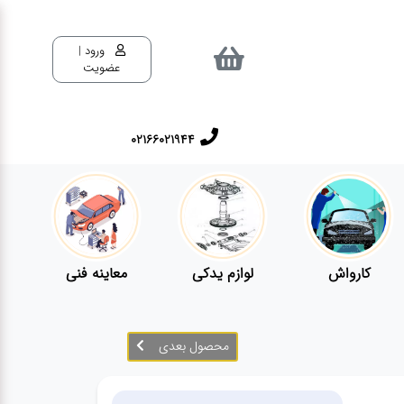
ورود |
عضویت
02166021944
کارواش
لوازم یدکی
معاینه فنی
محصول بعدی