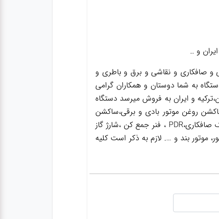
ان و ..
و صافکاری و نقاشی و برق و باطری و
ستگاه به شما دوستان و همکاران گرامی
،ترکیه و ایران به فروش میرسد دستگاه
اکشن روغن موتور بادی و برقی،ساکشن
روغن گیربکس ،ساکشن روغن ترمز،گریس پمپ ،واسکازین پمپ ،بکس بادی،جک سوسماری،جک شاسی کن،جک صافکاری،PDR ، فنر جمع کن ،شارژ گاز
 موتور بند و …. لازم به ذکر است کلیه