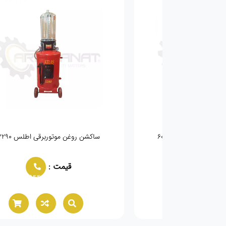
دی گولرسان مدل ۶۰۰۰
ساکشن روغن موتوربرقی اطلس 3290
مت :
قیمت :
02166021944
02166021944