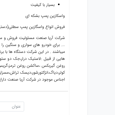
بسیار با کیفیت
واسکازین پمپ بشکه ای
فروش انواع واسگازین پمپ سطلی(دستی) 
شرکت آریا صنعت مسئولیت فروش و ساخت
…. برای خودرو های سواری و سنگین را د
میباشند . در این شرکت دستگاه ها با ب
هایی از قبیل :لاستیک درار،جک دو ست
کولر،دیاگ،انژکتورشور،دیسک تراش،مسزان 
اجناس موجود در شرکت آریا صنعت دارا