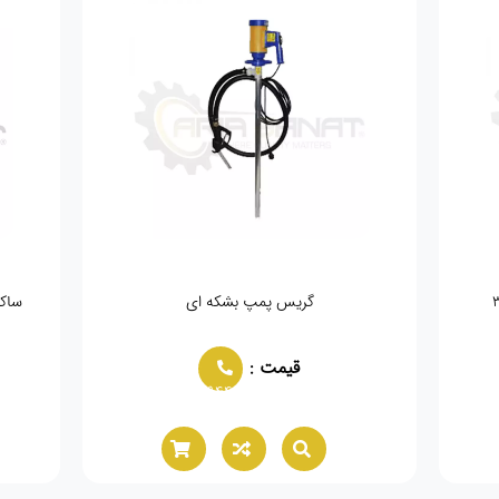
گریس پمپ بشکه ای
ساکش
قیمت :
02166021944