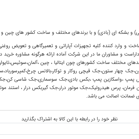
و بشکه ای (بادی) و با برندهای مختلف و ساخت کشور های چین و ایر
 و وارد کننده کلیه تجهیزات آپاراتی و تعمیرگاهی و تعویض روغنی 
اراست و مشاوران ما در این شرکت آماده ارائه هرگونه مشاوره خرید د
رندهای مختلف ساخت کشورهای چون ایتالیا ، چین ،آلمان،سوئیس،تایوان
ون،جک چهار ستون،جک قیچی روکار و توکار،بالانس چرخ،کمپرسورباد،س
فرمان، پرس هیدرولیک،جک موتور درار،جک گیربکس درار ، استند موتور،
ی ضمانت اصالت می باشد.
نظر خود را در رابطه با این کالا به اشتراک بگذارید